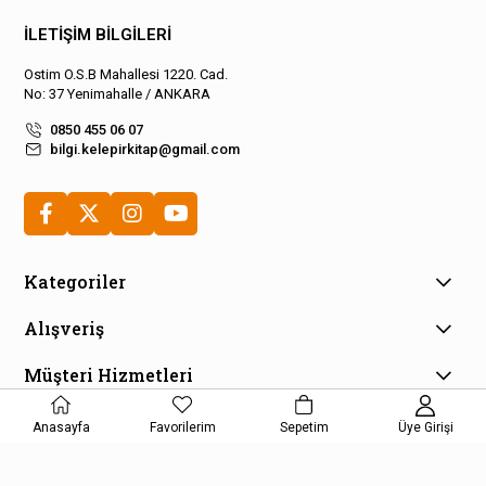
İLETİŞİM BİLGİLERİ
Ostim O.S.B Mahallesi 1220. Cad.
No: 37 Yenimahalle / ANKARA
0850 455 06 07
bilgi.kelepirkitap@gmail.com
Kategoriler
Alışveriş
Müşteri Hizmetleri
E-Bülten Aboneliği
Anasayfa
Favorilerim
Sepetim
Üye Girişi
Kampanya ve fırsatlardan haberdar olmak için e-bültenimize
kayıt olun!