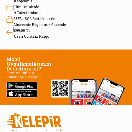
Kargolanır
Tüm Ürünlerde
9 Taksit İmkanı
256Bit SSL Sertifikası ile
Alışverişte Bilgileriniz Güvende.
899,00 TL.
Üzeri Ücretsiz Kargo
Mobil
Uygulamalarımızı
Denediniz mi?
Hemen indirin,
alışverişe başlayın.