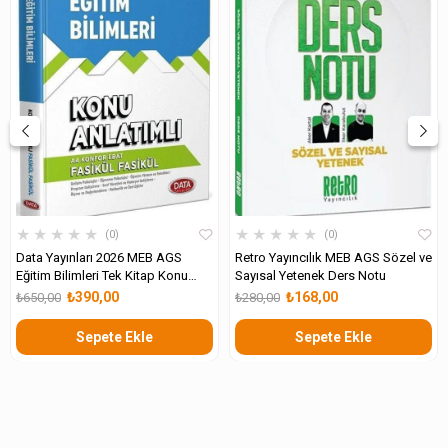
★
★
★
★
★
★
★
★
★
★
0
0
Data Yayınları 2026 MEB AGS
Retro Yayıncılık MEB AGS Sözel ve
Eğitim Bilimleri Tek Kitap Konu
Sayısal Yetenek Ders Notu
Anlatımlı
₺390,00
₺168,00
₺650,00
₺280,00
Sepete Ekle
Sepete Ekle