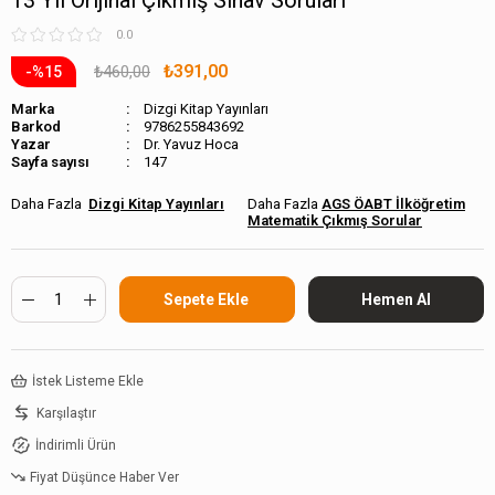
13 Yıl Orijinal Çıkmış Sınav Soruları
0.0
₺391,00
₺460,00
15
Marka
Dizgi Kitap Yayınları
Barkod
9786255843692
Dr. Yavuz Hoca
Sayfa sayısı
147
Dizgi Kitap Yayınları
AGS ÖABT İlköğretim
Matematik Çıkmış Sorular
İstek Listeme Ekle
Karşılaştır
İndirimli Ürün
Fiyat Düşünce Haber Ver