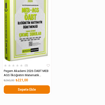
★
★
★
★
★
0
Pegem Akademi 2026 ÖABT MEB
AGS İlköğretim Matematik
Öğretmenliği Çıkmış Sorular
₺221,00
₺260,00
Sepete Ekle