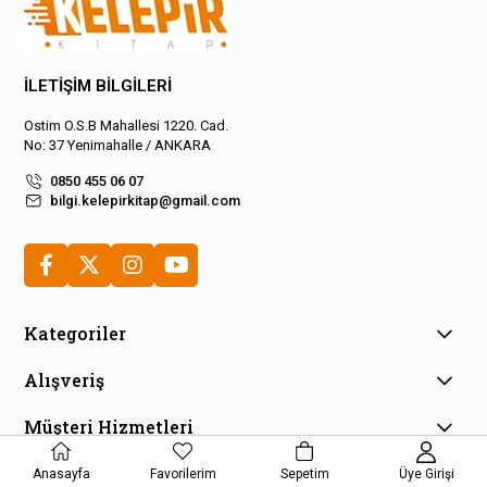
İLETİŞİM BİLGİLERİ
Ostim O.S.B Mahallesi 1220. Cad.
No: 37 Yenimahalle / ANKARA
0850 455 06 07
bilgi.kelepirkitap@gmail.com
Kategoriler
Alışveriş
Müşteri Hizmetleri
E-Bülten Aboneliği
Anasayfa
Favorilerim
Sepetim
Üye Girişi