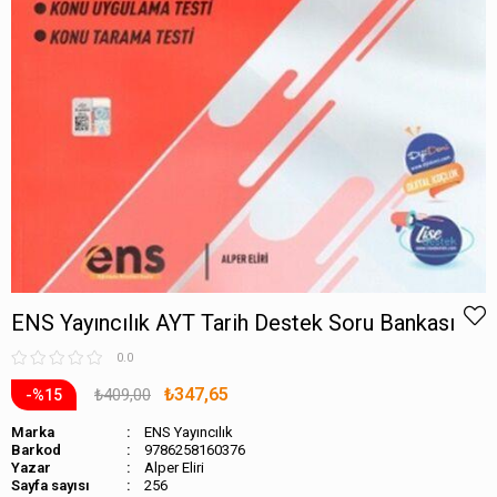
ENS Yayıncılık AYT Tarih Destek Soru Bankası
0.0
₺347,65
₺409,00
15
Marka
ENS Yayıncılık
Barkod
9786258160376
Alper Eliri
Sayfa sayısı
256