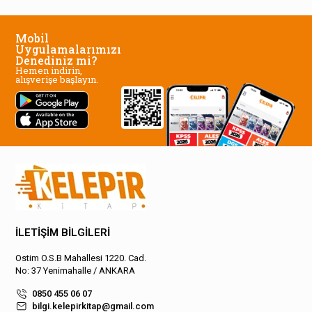
Mobil
Uygulamalarımızı
Denediniz mi?
Hemen indirin,
alışverişe başlayın.
İLETİŞİM BİLGİLERİ
Ostim O.S.B Mahallesi 1220. Cad.
No: 37 Yenimahalle / ANKARA
0850 455 06 07
bilgi.kelepirkitap@gmail.com