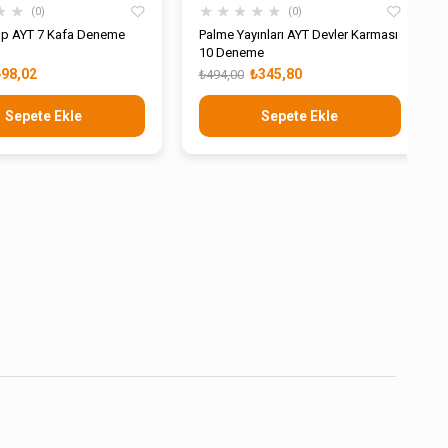
★
★
★
★
★
★
★
0
0
ap AYT 7 Kafa Deneme
Palme Yayınları AYT Devler Karması
10 Deneme
₺98,02
₺345,80
₺494,00
Sepete Ekle
Sepete Ekle