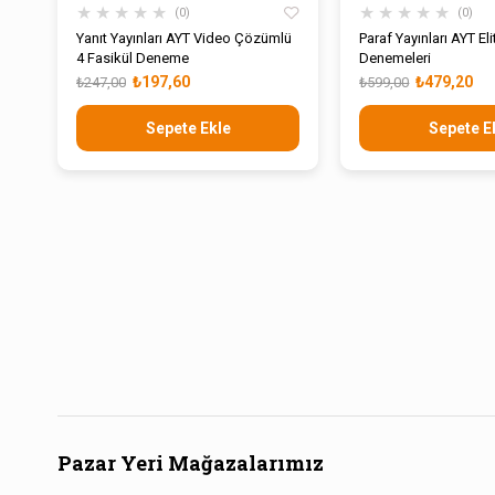
★
★
★
★
★
★
★
★
★
★
0
0
Yanıt Yayınları AYT Video Çözümlü
Paraf Yayınları AYT El
4 Fasikül Deneme
Denemeleri
₺197,60
₺479,20
₺247,00
₺599,00
Sepete Ekle
Sepete E
Pazar Yeri Mağazalarımız