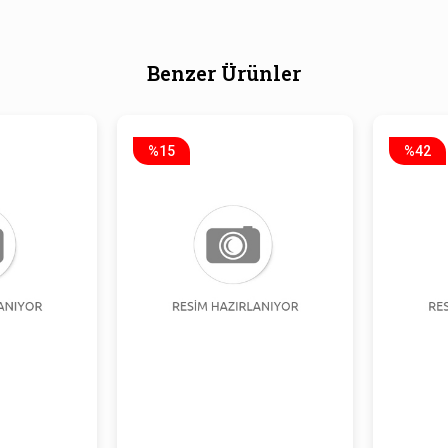
Benzer Ürünler
%15
%42