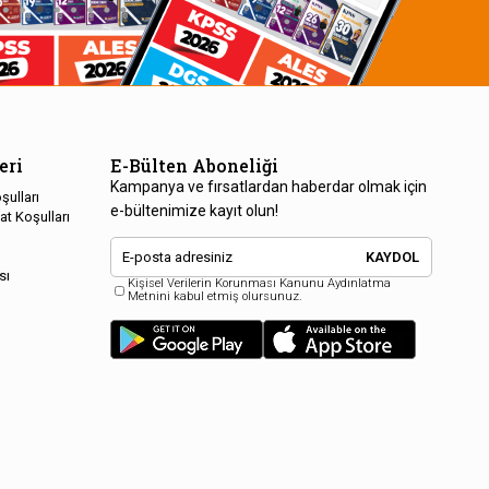
eri
E-Bülten Aboneliği
Kampanya ve fırsatlardan haberdar olmak için
şulları
e-bültenimize kayıt olun!
at Koşulları
KAYDOL
sı
Kişisel Verilerin Korunması Kanunu Aydınlatma
Metnini kabul etmiş olursunuz.