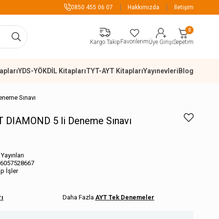
899 TL Üzeri Alışverişlerde Kargo Ücre
0850 455 06 07
Hakkımızda
İletişim
0
Favorilerim
Sepetim
Kargo Takip
Üye Girişi
apları
YDS-YÖKDİL Kitapları
TYT-AYT Kitapları
Yayınevleri
Blog
Deneme Sınavı
YT DIAMOND 5 li Deneme Sınavı
 Yayınları
6057528667
ap İşler
rı
AYT Tek Denemeler