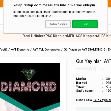
899 TL Üzeri Alışverişlerde Kargo Ücretsiz
kelepirkitap.com masaüstü bildirimlerine ekleyin.
kelepirkitap.com özel fırsatlardan ve güncel kampanyalardan
haberiniz olsun ister misiniz?
Daha Sonra
Evet
Yeni Ürünler
KPSS Kitapları
MEB-AGS Kitapları
ALES Kit
Testi)
AYT Deneme
AYT Tek Denemeler
Gür Yayınları AYT DIAMOND 5 li 
Gür Yayınları A
0.0
Marka
Gür
Barkod
978
Kit
Sayfa sayısı
160
Gür Yayınla