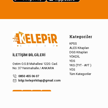
Kategoriler
KPSS
ALES Kitapları
DGS Kitapları
İLETİŞİM BİLGİLERİ
YÖKDİL
YDS
Ostim O.S.B Mahallesi 1220. Cad.
YKS (TYT - AYT )
No: 37 Yenimahalle / ANKARA
YÖS
Tüm Kategoriler
0850 455 06 07
bilgi.kelepirkitap@gmail.com