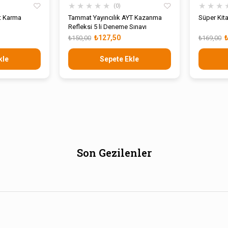
★
★
★
★
★
★
★
★
0
it Karma
Tammat Yayıncılık AYT Kazanma
Süper Kit
Refleksi 5 li Deneme Sınavı
₺127,50
₺150,00
₺169,00
kle
Sepete Ekle
Son Gezilenler