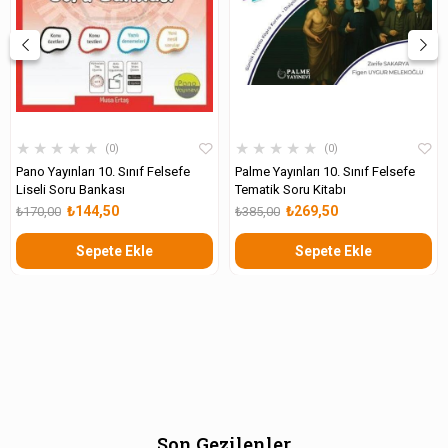
★
★
★
★
★
★
★
★
★
★
0
0
Pano Yayınları 10. Sınıf Felsefe
Palme Yayınları 10. Sınıf Felsefe
Liseli Soru Bankası
Tematik Soru Kitabı
₺144,50
₺269,50
₺170,00
₺385,00
Sepete Ekle
Sepete Ekle
Son Gezilenler