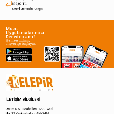
899,00 TL.
Üzeri Ücretsiz Kargo
Mobil
Uygulamalarımızı
Denediniz mi?
Hemen indirin,
alışverişe başlayın.
İLETİŞİM BİLGİLERİ
Ostim O.S.B Mahallesi 1220. Cad.
No: 37 Yenimahalle / ANKARA