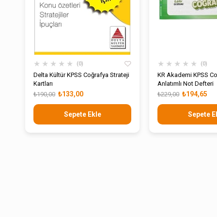
★
★
★
★
★
★
★
★
★
★
0
0
Delta Kültür KPSS Coğrafya Strateji
KR Akademi KPSS Co
Kartları
Anlatımlı Not Defteri
₺133,00
₺194,65
₺190,00
₺229,00
Sepete Ekle
Sepete E