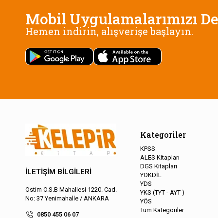
Mobil Uygulamalarımızı De
Hemen indirin, alışverişe başlayın.
Kategoriler
KPSS
ALES Kitapları
DGS Kitapları
İLETİŞİM BİLGİLERİ
YÖKDİL
YDS
Ostim O.S.B Mahallesi 1220. Cad.
YKS (TYT - AYT )
No: 37 Yenimahalle / ANKARA
YÖS
Tüm Kategoriler
0850 455 06 07