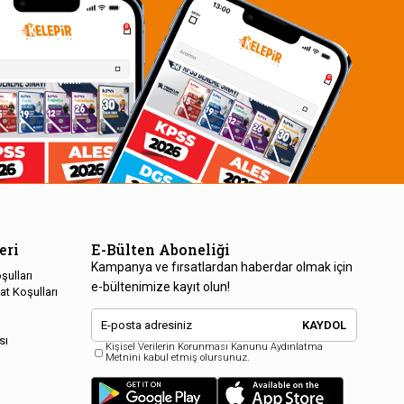
eri
E-Bülten Aboneliği
Kampanya ve fırsatlardan haberdar olmak için
şulları
e-bültenimize kayıt olun!
at Koşulları
KAYDOL
sı
Kişisel Verilerin Korunması Kanunu Aydınlatma
Metnini kabul etmiş olursunuz.