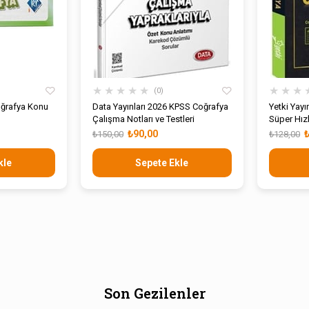
★
★
★
★
★
★
★
★
0
ğrafya Konu
Data Yayınları 2026 KPSS Coğrafya
Yetki Yayı
Çalışma Notları ve Testleri
Süper Hızl
₺90,00
₺150,00
₺128,00
kle
Sepete Ekle
Son Gezilenler