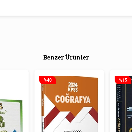
Benzer Ürünler
%40
%15