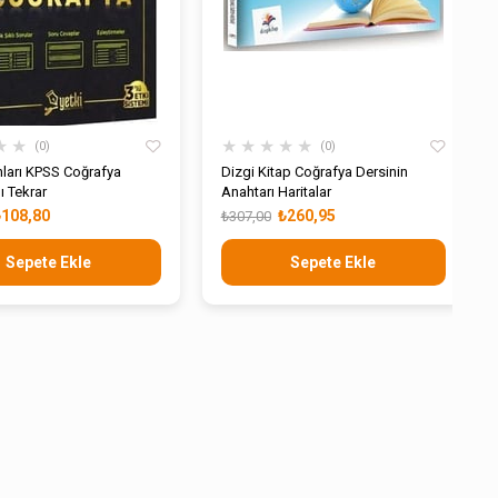
★
★
★
★
★
★
★
0
0
nları KPSS Coğrafya
Dizgi Kitap Coğrafya Dersinin
ı Tekrar
Anahtarı Haritalar
₺108,80
₺260,95
₺307,00
Sepete Ekle
Sepete Ekle