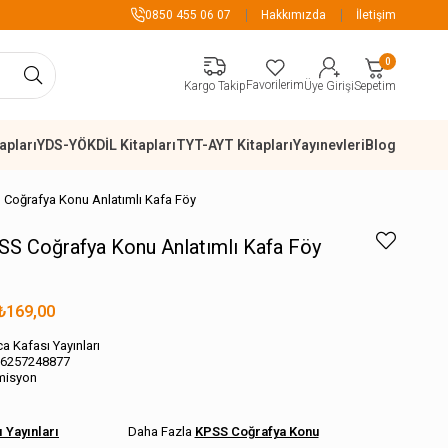
899 TL Üzeri Alışverişlerde
0850 455 06 07
Hakkımızda
İletişim
0
Favorilerim
Sepetim
Kargo Takip
Üye Girişi
apları
YDS-YÖKDİL Kitapları
TYT-AYT Kitapları
Yayınevleri
Blog
 Coğrafya Konu Anlatımlı Kafa Föy
SS Coğrafya Konu Anlatımlı Kafa Föy
₺169,00
a Kafası Yayınları
6257248877
misyon
 Yayınları
KPSS Coğrafya Konu