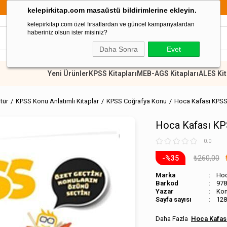
899 TL Üzeri Alışverişlerde Kargo Ücretsiz
kelepirkitap.com masaüstü bildirimlerine ekleyin.
kelepirkitap.com özel fırsatlardan ve güncel kampanyalardan
haberiniz olsun ister misiniz?
Daha Sonra
Evet
Yeni Ürünler
KPSS Kitapları
MEB-AGS Kitapları
ALES Kit
tür
KPSS Konu Anlatımlı Kitaplar
KPSS Coğrafya Konu
Hoca Kafası KPSS
Hoca Kafası KP
0.0
₺260,00
35
Marka
Hoc
Barkod
978
Ko
Sayfa sayısı
128
Hoca Kafası