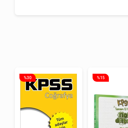
%30
%15