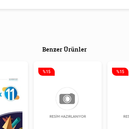
Benzer Ürünler
%15
%15