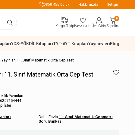
899 TL Üzeri Alışverişlerde K
0850 455 06 07
Hakkımızda
İletişim
0
Favorilerim
Sepetim
Kargo Takip
Üye Girişi
apları
YDS-YÖKDİL Kitapları
TYT-AYT Kitapları
Yayınevleri
Blog
Yayınları 11. Sınıf Matematik Orta Cep Test
rı 11. Sınıf Matematik Orta Cep Test
ekök Yayınları
6257154444
ap İşler
ınları
11. Sınıf Matematik-Geometri
Soru Bankası