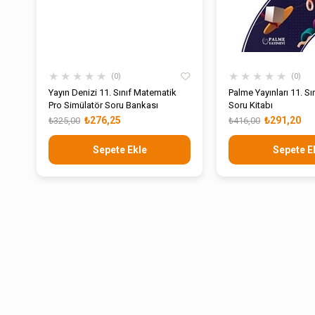
★
★
★
★
★
★
★
★
★
★
0
0
Yayın Denizi 11. Sınıf Matematik
Palme Yayınları 11. S
Pro Simülatör Soru Bankası
Soru Kitabı
₺276,25
₺291,20
₺325,00
₺416,00
Sepete Ekle
Sepete E