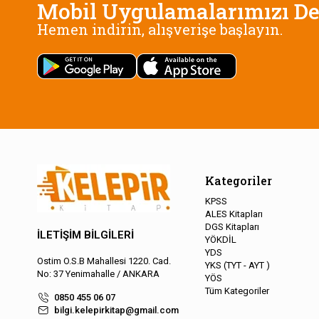
Mobil Uygulamalarımızı De
Hemen indirin, alışverişe başlayın.
Kategoriler
KPSS
ALES Kitapları
DGS Kitapları
İLETİŞİM BİLGİLERİ
YÖKDİL
YDS
Ostim O.S.B Mahallesi 1220. Cad.
YKS (TYT - AYT )
No: 37 Yenimahalle / ANKARA
YÖS
Tüm Kategoriler
0850 455 06 07
bilgi.kelepirkitap@gmail.com