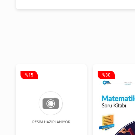
%15
%30