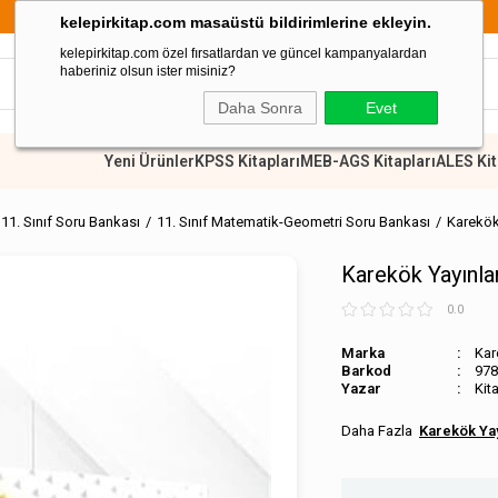
899 TL Üzeri Alışverişlerde Kargo Ücretsiz
kelepirkitap.com masaüstü bildirimlerine ekleyin.
kelepirkitap.com özel fırsatlardan ve güncel kampanyalardan
haberiniz olsun ister misiniz?
Daha Sonra
Evet
Yeni Ürünler
KPSS Kitapları
MEB-AGS Kitapları
ALES Kit
11. Sınıf Soru Bankası
11. Sınıf Matematik-Geometri Soru Bankası
Karekök 
Karekök Yayınla
0.0
Marka
Kar
Barkod
978
Kit
Karekök Yay