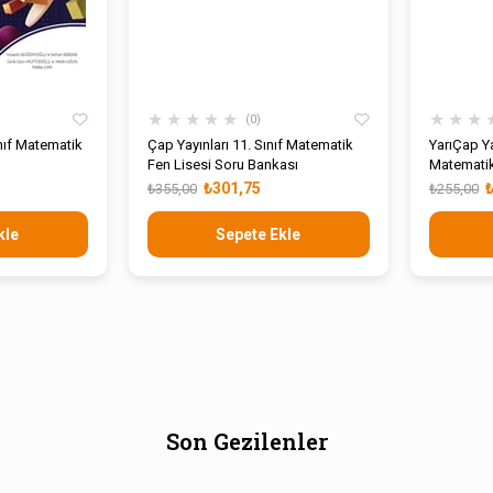
★
★
★
★
★
★
★
★
0
ınıf Matematik
Çap Yayınları 11. Sınıf Matematik
YarıÇap Ya
Fen Lisesi Soru Bankası
Matematik
₺301,75
₺355,00
₺255,00
kle
Sepete Ekle
Son Gezilenler