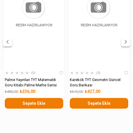
★
★
★
★
★
★
★
★
★
★
0
0
Palme Yayınları TYT Matematik
Karekök TYT Geometri Güncel
Soru Kitabı Palme Mathe Serisi
Soru Bankası
₺336,00
₺427,00
₺480,00
₺610,00
Sepete Ekle
Sepete Ekle