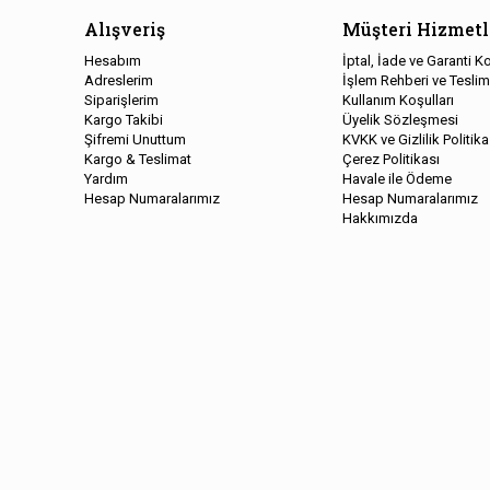
Alışveriş
Müşteri Hizmetl
Hesabım
İptal, İade ve Garanti Ko
Adreslerim
İşlem Rehberi ve Teslim
Siparişlerim
Kullanım Koşulları
Kargo Takibi
Üyelik Sözleşmesi
Şifremi Unuttum
KVKK ve Gizlilik Politika
Kargo & Teslimat
Çerez Politikası
Yardım
Havale ile Ödeme
Hesap Numaralarımız
Hesap Numaralarımız
Hakkımızda
Copyright © 2026, Kelepir Kitap, All Rights Reserved