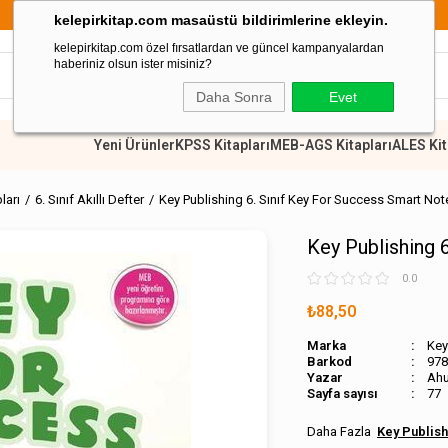
899 TL Üzeri Alışverişlerde Kargo Ücretsiz
kelepirkitap.com masaüstü bildirimlerine ekleyin.
kelepirkitap.com özel fırsatlardan ve güncel kampanyalardan
haberiniz olsun ister misiniz?
Daha Sonra
Evet
Yeni Ürünler
KPSS Kitapları
MEB-AGS Kitapları
ALES Kit
pları
6. Sınıf Akıllı Defter
Key Publishing 6. Sınıf Key For Success Smart No
Key Publishing 
0.0
₺88,50
Marka
Key
Barkod
978
Ahu
Sayfa sayısı
77
Key Publish