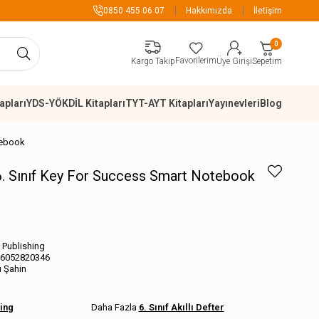
899 TL Üzeri Alışverişlerde Ka
0850 455 06 07
Hakkımızda
İletişim
0
Favorilerim
Sepetim
Kargo Takip
Üye Girişi
apları
YDS-YÖKDİL Kitapları
TYT-AYT Kitapları
Yayınevleri
Blog
tebook
6. Sınıf Key For Success Smart Notebook
 Publishing
6052820346
 Şahin
ing
6. Sınıf Akıllı Defter