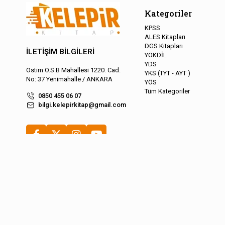
Kategoriler
KPSS
ALES Kitapları
DGS Kitapları
İLETİŞİM BİLGİLERİ
YÖKDİL
YDS
Ostim O.S.B Mahallesi 1220. Cad.
YKS (TYT - AYT )
No: 37 Yenimahalle / ANKARA
YÖS
Tüm Kategoriler
0850 455 06 07
bilgi.kelepirkitap@gmail.com