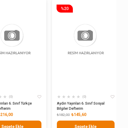
%20
★
★
★
★
★
★
★
0
0
ınları 6. Sınıf Türkçe
Aydın Yayınları 6. Sınıf Sosyal
Defterim
Bilgiler Defterim
₺216,00
₺145,60
₺182,00
Sepete Ekle
Sepete Ekle