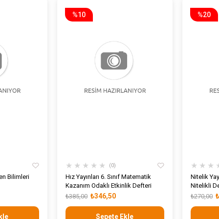
%10
%20
★
★
★
★
★
★
★
★
0
en Bilimleri
Hız Yayınları 6. Sınıf Matematik
Nitelik Yay
Kazanım Odaklı Etkinlik Defteri
Nitelikli 
₺346,50
₺385,00
₺270,00
kle
Sepete Ekle