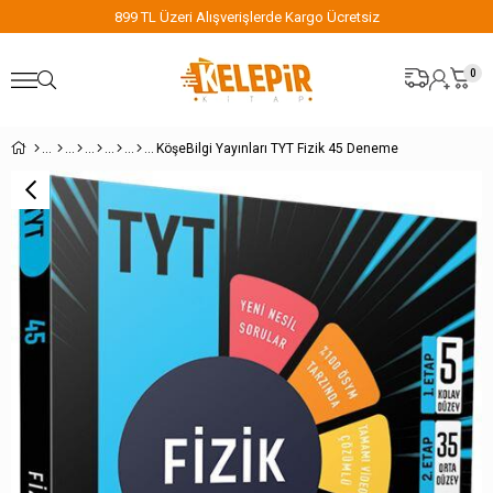
899 TL Üzeri Alışverişlerde Kargo Ücretsiz
0
KöşeBilgi Yayınları TYT Fizik 45 Deneme