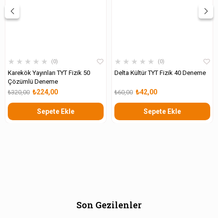
★
★
★
★
★
★
★
★
★
★
0
0
Karekök Yayınları TYT Fizik 50
Delta Kültür TYT Fizik 40 Deneme
Çözümlü Deneme
₺224,00
₺42,00
₺320,00
₺60,00
Sepete Ekle
Sepete Ekle
Son Gezilenler