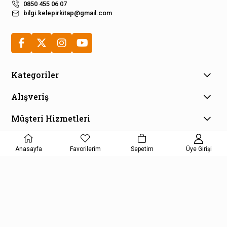
0850 455 06 07
bilgi.kelepirkitap@gmail.com
Kategoriler
Alışveriş
Müşteri Hizmetleri
E-Bülten Aboneliği
Anasayfa
Favorilerim
Sepetim
Üye Girişi
Kampanya ve fırsatlardan haberdar olmak için e-bültenimize
kayıt olun!
KAYDOL
Kişisel Verilerin Korunması Kanunu Aydınlatma Metnini kabul etmiş
olursunuz.