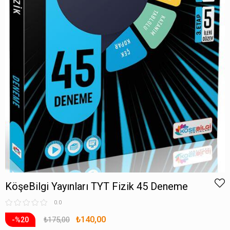
KöşeBilgi Yayınları TYT Fizik 45 Deneme
0.0
₺140,00
₺175,00
20