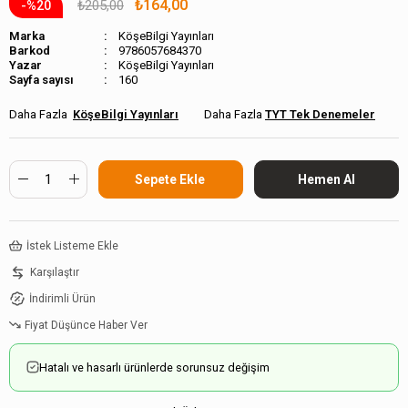
₺164,00
₺205,00
20
Marka
KöşeBilgi Yayınları
Barkod
9786057684370
KöşeBilgi Yayınları
Sayfa sayısı
160
KöşeBilgi Yayınları
TYT Tek Denemeler
İstek Listeme Ekle
Karşılaştır
İndirimli Ürün
Fiyat Düşünce Haber Ver
Hatalı ve hasarlı ürünlerde sorunsuz değişim