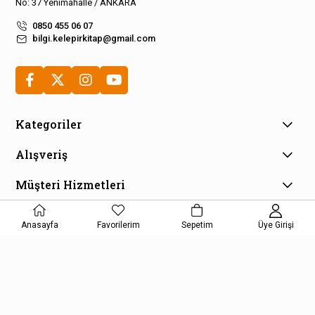
No: 37 Yenimahalle / ANKARA
0850 455 06 07
bilgi.kelepirkitap@gmail.com
Kategoriler
Alışveriş
Müşteri Hizmetleri
E-Bülten Aboneliği
Anasayfa
Favorilerim
Sepetim
Üye Girişi
Kampanya ve fırsatlardan haberdar olmak için e-bültenimize
kayıt olun!
KAYDOL
Kişisel Verilerin Korunması Kanunu Aydınlatma Metnini kabul etmiş
olursunuz.