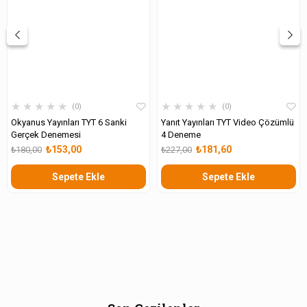
★
★
★
★
★
★
★
★
★
★
0
0
Okyanus Yayınları TYT 6 Sanki
Yanıt Yayınları TYT Video Çözümlü
Gerçek Denemesi
4 Deneme
₺153,00
₺181,60
₺180,00
₺227,00
Sepete Ekle
Sepete Ekle