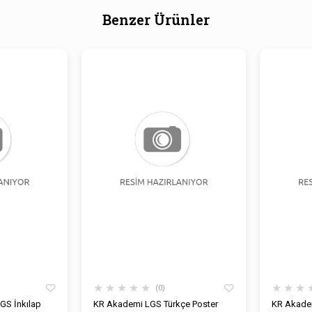
Benzer Ürünler
★
★
★
★
★
★
★
★
0
LGS İnkılap
KR Akademi LGS Türkçe Poster
KR Akadem