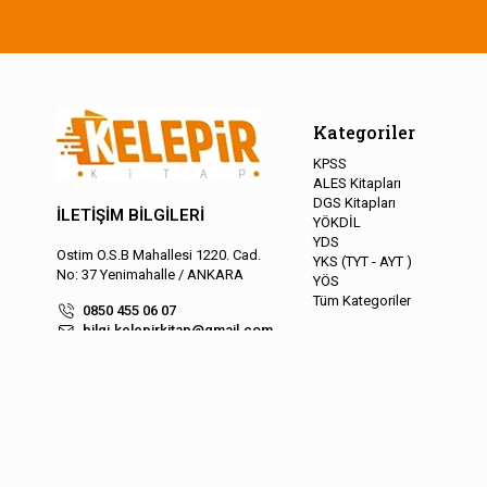
Kategoriler
KPSS
ALES Kitapları
DGS Kitapları
İLETİŞİM BİLGİLERİ
YÖKDİL
YDS
Ostim O.S.B Mahallesi 1220. Cad.
YKS (TYT - AYT )
No: 37 Yenimahalle / ANKARA
YÖS
Tüm Kategoriler
0850 455 06 07
bilgi.kelepirkitap@gmail.com