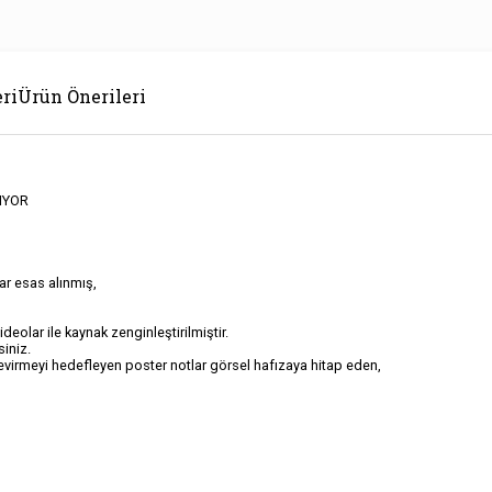
ri
Ürün Önerileri
IYOR
ar esas alınmış,
deolar ile kaynak zenginleştirilmiştir.
iniz.
e çevirmeyi hedefleyen poster notlar görsel hafızaya hitap eden,