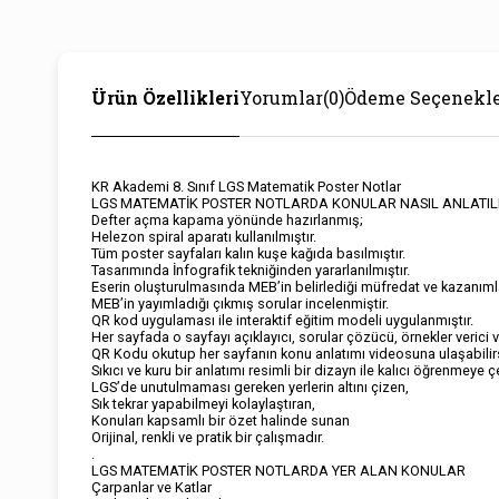
Ürün Özellikleri
Yorumlar
(0)
Ödeme Seçenekle
KR Akademi 8. Sınıf LGS Matematik Poster Notlar
LGS MATEMATİK POSTER NOTLARDA KONULAR NASIL ANLATIL
Defter açma kapama yönünde hazırlanmış;
Helezon spiral aparatı kullanılmıştır.
Tüm poster sayfaları kalın kuşe kağıda basılmıştır.
Tasarımında İnfografik tekniğinden yararlanılmıştır.
Eserin oluşturulmasında MEB’in belirlediği müfredat ve kazanıml
MEB’in yayımladığı çıkmış sorular incelenmiştir.
QR kod uygulaması ile interaktif eğitim modeli uygulanmıştır.
Her sayfada o sayfayı açıklayıcı, sorular çözücü, örnekler verici vi
QR Kodu okutup her sayfanın konu anlatımı videosuna ulaşabilirs
Sıkıcı ve kuru bir anlatımı resimli bir dizayn ile kalıcı öğrenmey
LGS’de unutulmaması gereken yerlerin altını çizen,
Sık tekrar yapabilmeyi kolaylaştıran,
Konuları kapsamlı bir özet halinde sunan
Orijinal, renkli ve pratik bir çalışmadır.
.
LGS MATEMATİK POSTER NOTLARDA YER ALAN KONULAR
Çarpanlar ve Katlar