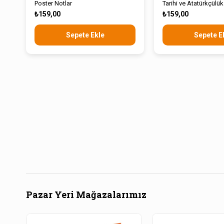
Poster Notlar
Tarihi ve Atatürkçülük
ve Ahlak Bilgisi Poste
₺159,00
₺159,00
Sepete Ekle
Sepete E
Pazar Yeri Mağazalarımız