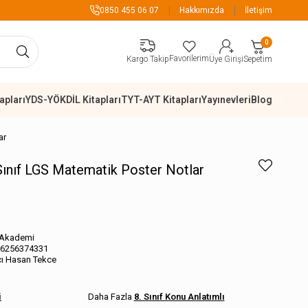
zeri Alışverişlerde Kargo Ücretsiz
0850 455 06 07
Hakkımızda
İletişim
0
Favorilerim
Sepetim
Kargo Takip
Üye Girişi
apları
YDS-YÖKDİL Kitapları
TYT-AYT Kitapları
Yayınevleri
Blog
ar
ınıf LGS Matematik Poster Notlar
 Akademi
6256374331
ı Hasan Tekce
i
8. Sınıf Konu Anlatımlı