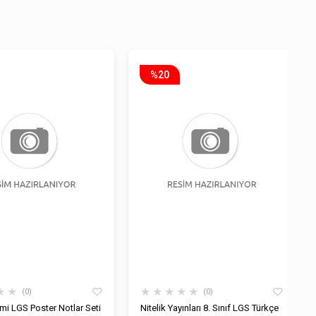
%20
★
★
★
★
★
★
★
0
0
i LGS Poster Notlar Seti
Nitelik Yayınları 8. Sınıf LGS Türkçe