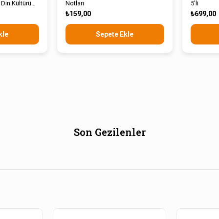
 Din Kültürü
Notları
5'li
r Notları
₺159,00
₺699,00
kle
Sepete Ekle
Son Gezilenler