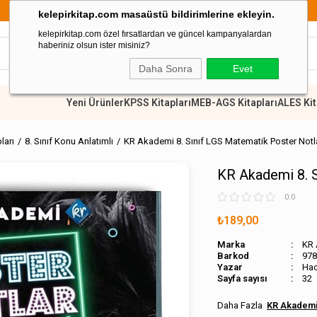
retsiz
899 TL Ü
kelepirkitap.com masaüstü bildirimlerine ekleyin.
kelepirkitap.com özel fırsatlardan ve güncel kampanyalardan
haberiniz olsun ister misiniz?
Daha Sonra
Evet
Yeni Ürünler
KPSS Kitapları
MEB-AGS Kitapları
ALES Kit
pları
8. Sınıf Konu Anlatımlı
KR Akademi 8. Sınıf LGS Matematik Poster Notl
KR Akademi 8. S
0.0
₺189,00
Marka
KR
Barkod
978
Hac
Sayfa sayısı
32
KR Akadem