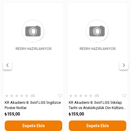
★
★
★
★
★
★
★
★
★
★
0
0
KR Akademi 8. Sınıf LGS İngilizce
KR Akademi 8. Sınıf LGS İnkılap
Poster Notlar
Tarihi ve Atatürkçülük Din Kültürü
ve Ahlak Bilgisi Poster Notları
₺159,00
₺159,00
Sepete Ekle
Sepete Ekle