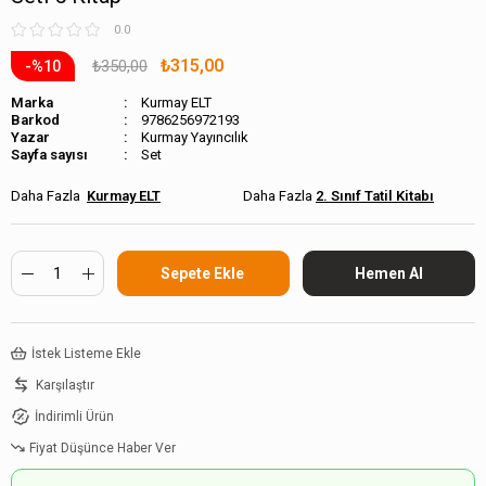
0.0
₺315,00
₺350,00
10
Marka
Kurmay ELT
Barkod
9786256972193
Kurmay Yayıncılık
Sayfa sayısı
Set
Kurmay ELT
2. Sınıf Tatil Kitabı
İstek Listeme Ekle
Karşılaştır
İndirimli Ürün
Fiyat Düşünce Haber Ver