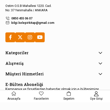
Ostim O.S.B Mahallesi 1220. Cad.
No: 37 Yenimahalle / ANKARA
0850 455 06 07
bilgi.kelepirkitap@gmail.com
Kategoriler
Alışveriş
Müşteri Hizmetleri
E-Bülten Aboneliği
Kampanya ve fırsatlardan haberdar olmak için e-bültenimize
kayıt olun!
Anasayfa
Favorilerim
Sepetim
Üye Girişi
KAYDOL