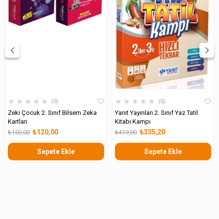
★
★
★
★
★
★
★
★
★
★
0
0
Zeki Çocuk 2. Sınıf Bilsem Zeka
Yanıt Yayınları 2. Sınıf Yaz Tatil
Kartları
Kitabı Kampı
₺120,00
₺335,20
₺150,00
₺419,00
Sepete Ekle
Sepete Ekle