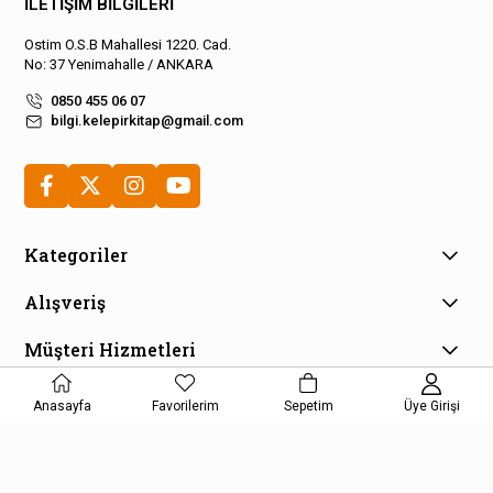
İLETİŞİM BİLGİLERİ
Ostim O.S.B Mahallesi 1220. Cad.
No: 37 Yenimahalle / ANKARA
0850 455 06 07
bilgi.kelepirkitap@gmail.com
Kategoriler
Alışveriş
Müşteri Hizmetleri
E-Bülten Aboneliği
Anasayfa
Favorilerim
Sepetim
Üye Girişi
Kampanya ve fırsatlardan haberdar olmak için e-bültenimize
kayıt olun!
KAYDOL