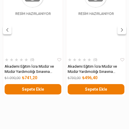
★
★
★
★
★
★
★
★
★
★
0
0
Akademi Eğitim İcra Müdür ve
Akademi Eğitim İcra Müdür ve
Müdür Yardımcılığı Sınavına
Müdür Yardımcılığı Sınavına
Hazırlık
Hazırlık Alan Bilgisi
₺741,20
₺496,40
₺1.090,00
₺730,00
Sepete Ekle
Sepete Ekle