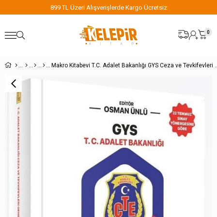
899 TL Üzeri Alışverişlerde Kargo Ücretsiz
0
Makro Kitabevi T.C. Adalet Bakanlığı GYS Ceza ve Tevkife