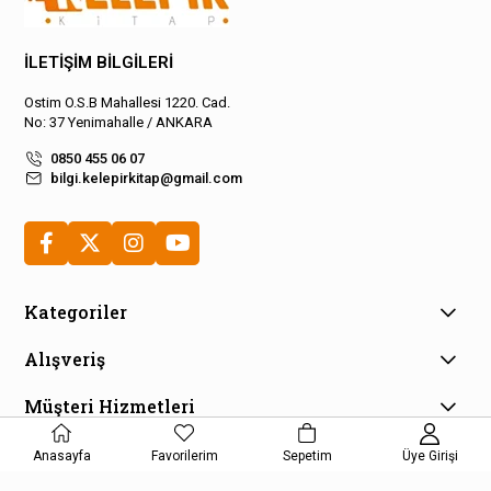
İLETİŞİM BİLGİLERİ
Ostim O.S.B Mahallesi 1220. Cad.
No: 37 Yenimahalle / ANKARA
0850 455 06 07
bilgi.kelepirkitap@gmail.com
Kategoriler
Alışveriş
Müşteri Hizmetleri
E-Bülten Aboneliği
Anasayfa
Favorilerim
Sepetim
Üye Girişi
Kampanya ve fırsatlardan haberdar olmak için e-bültenimize