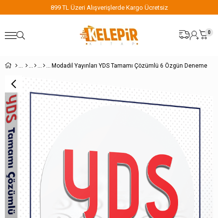
899 TL Üzeri Alışverişlerde Kargo Ücretsiz
0
Modadil Yayınları YDS Tamamı Çözümlü 6 Özgün Deneme