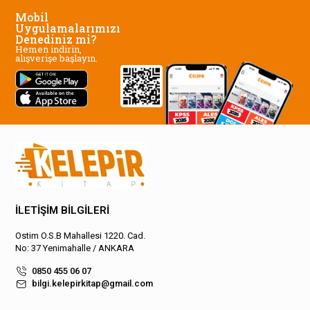
Mobil
Uygulamalarımızı
Denediniz mi?
Hemen indirin,
alışverişe başlayın.
İLETİŞİM BİLGİLERİ
Ostim O.S.B Mahallesi 1220. Cad.
No: 37 Yenimahalle / ANKARA
0850 455 06 07
bilgi.kelepirkitap@gmail.com