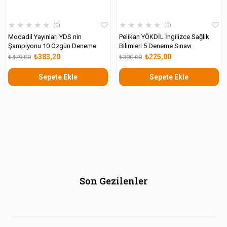
★
★
★
★
★
★
★
★
★
★
0
0
Modadil Yayınları YDS nin
Pelikan YÖKDİL İngilizce Sağlık
Şampiyonu 10 Özgün Deneme
Bilimleri 5 Deneme Sınavı
₺383,20
₺225,00
₺479,00
₺300,00
Sepete Ekle
Sepete Ekle
Son Gezilenler