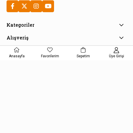
Kategoriler
Alışveriş
Müşteri Hizmetleri
Anasayfa
Favorilerim
Sepetim
Üye Girişi
E-Bülten Aboneliği
Kampanya ve fırsatlardan haberdar olmak için e-bültenimize
kayıt olun!
KAYDOL
Kişisel Verilerin Korunması Kanunu Aydınlatma Metnini kabul etmiş
olursunuz.