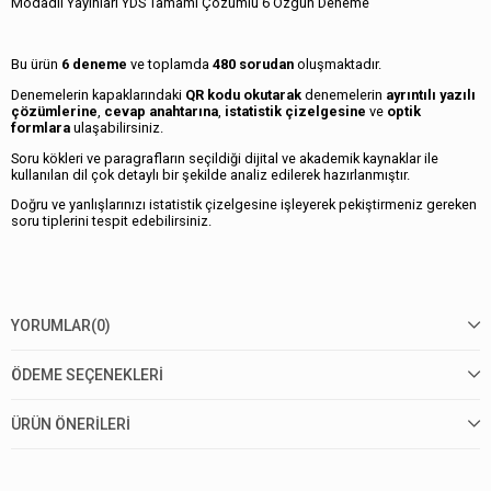
Modadil Yayınları YDS Tamamı Çözümlü 6 Özgün Deneme
Bu ürün
6 deneme
ve toplamda
480 sorudan
oluşmaktadır.
Denemelerin kapaklarındaki
QR
kodu okutarak
denemelerin
ayrıntılı yazılı
çözümlerine
,
cevap anahtarına
,
istatistik çizelgesine
ve
optik
formlara
ulaşabilirsiniz.
Soru kökleri ve paragrafların seçildiği dijital ve akademik kaynaklar ile
kullanılan dil çok detaylı bir şekilde analiz edilerek hazırlanmıştır.
Doğru ve yanlışlarınızı istatistik çizelgesine işleyerek pekiştirmeniz gereken
soru tiplerini tespit edebilirsiniz.
YORUMLAR
(0)
ÖDEME SEÇENEKLERI
ÜRÜN ÖNERILERI