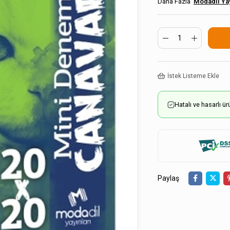
Modadil Yay
İstek Listeme Ekle
Hatalı ve hasarlı 
Paylaş