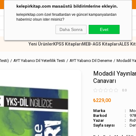
899 TL Üzeri Alışverişlerde Kargo Ücretsiz
kelepirkitap.com masaüstü bildirimlerine ekleyin.
kelepirkitap.com özel fırsatlardan ve güncel kampanyalardan
haberiniz olsun ister misiniz?
Daha Sonra
Evet
Yeni Ürünler
KPSS Kitapları
MEB-AGS Kitapları
ALES Kit
Testi)
AYT Yabancı Dil Yeterlilik Testi
AYT Yabancı Dil Deneme
Modadil Yay
Modadil Yayınla
Canavarı
0.0
₺229,00
Marka
Mod
Barkod
978
Rıd
Sayfa sayısı
De