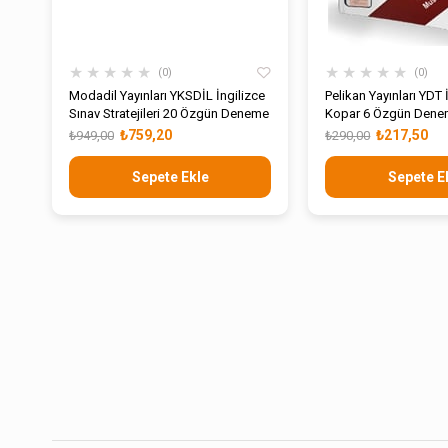
★
★
★
★
★
★
★
★
★
★
0
0
Modadil Yayınları YKSDİL İngilizce
Pelikan Yayınları YDT 
Sınav Stratejileri 20 Özgün Deneme
Kopar 6 Özgün Denem
Dijital Çözümlü
₺759,20
₺217,50
₺949,00
₺290,00
Sepete Ekle
Sepete E