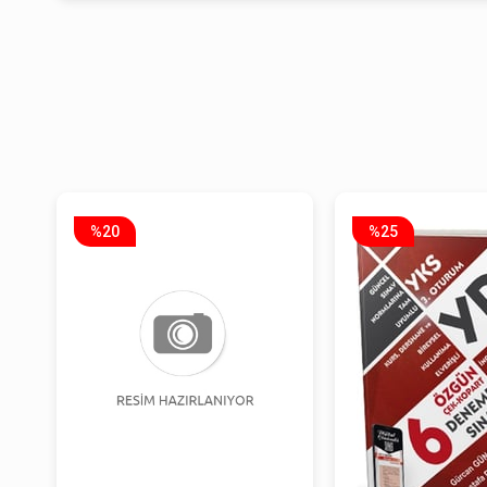
%20
%25