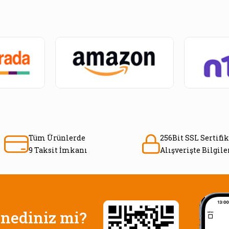
Tüm Ürünlerde
256Bit SSL Sertifik
9 Taksit İmkanı
Alışverişte Bilgil
nediniz mi?