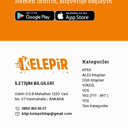
Hemen indirin, alışverişe başlayın.
Kategoriler
KPSS
ALES Kitapları
DGS Kitapları
İLETİŞİM BİLGİLERİ
YÖKDİL
YDS
Ostim O.S.B Mahallesi 1220. Cad.
YKS (TYT - AYT )
No: 37 Yenimahalle / ANKARA
YÖS
Tüm Kategoriler
0850 455 06 07
bilgi.kelepirkitap@gmail.com