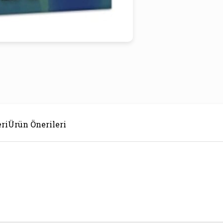
ri
Ürün Önerileri
ı