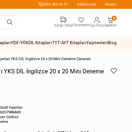
899 TL Üzeri Alışverişlerde K
0850 455 06 07
Hakkımızda
İletişim
0
Favorilerim
Sepetim
Kargo Takip
Üye Girişi
apları
YDS-YÖKDİL Kitapları
TYT-AYT Kitapları
Yayınevleri
Blog
ınları YKS DİL İngilizce 20 x 20 Mini Deneme Canavarı
rı YKS DİL İngilizce 20 x 20 Mini Deneme
adil Yayınları
6057986849
van Gürbüz
neme