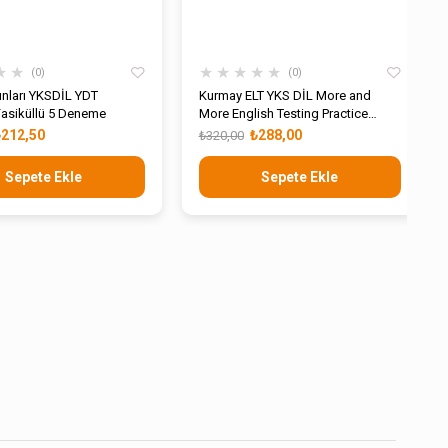
★
★
★
★
★
★
★
0
0
ınları YKSDİL YDT
Kurmay ELT YKS DİL More and
 Fasiküllü 5 Deneme
More English Testing Practice
Exams 5 Deneme
₺212,50
₺288,00
₺320,00
Sepete Ekle
Sepete Ekle