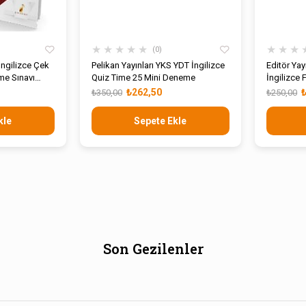
★
★
★
★
★
★
★
★
0
İngilizce Çek
Pelikan Yayınları YKS YDT İngilizce
Editör Yay
e Sınavı
Quiz Time 25 Mini Deneme
İngilizce
₺262,50
₺350,00
₺250,00
kle
Sepete Ekle
Son Gezilenler