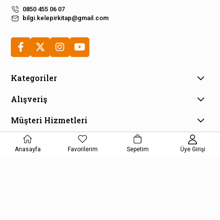
0850 455 06 07
bilgi.kelepirkitap@gmail.com
Kategoriler
Alışveriş
Müşteri Hizmetleri
E-Bülten Aboneliği
Anasayfa
Favorilerim
Sepetim
Üye Girişi
Kampanya ve fırsatlardan haberdar olmak için e-bültenimize
kayıt olun!
KAYDOL
Kişisel Verilerin Korunması Kanunu Aydınlatma Metnini kabul etmiş
olursunuz.