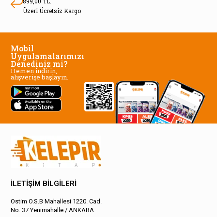
899,00 TL.
Üzeri Ücretsiz Kargo
Mobil
Uygulamalarımızı
Denediniz mi?
Hemen indirin,
alışverişe başlayın.
İLETİŞİM BİLGİLERİ
Ostim O.S.B Mahallesi 1220. Cad.
No: 37 Yenimahalle / ANKARA