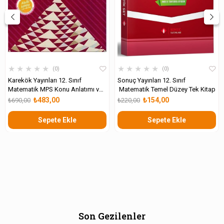
★
★
★
★
★
★
★
★
★
★
0
0
Karekök Yayınları 12. Sınıf
Sonuç Yayınları 12. Sınıf
Matematik MPS Konu Anlatımı ve
Matematik Temel Düzey Tek Kitap
Soru Çözümü
₺483,00
₺154,00
₺690,00
₺220,00
Sepete Ekle
Sepete Ekle
Son Gezilenler