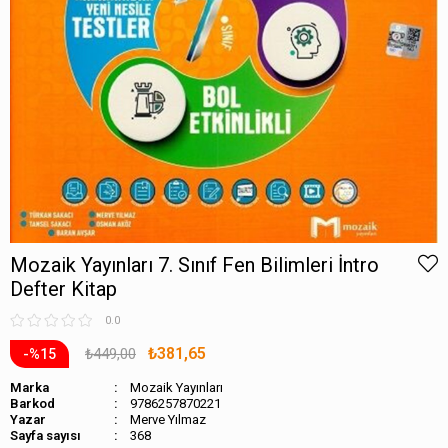
Mozaik Yayınları 7. Sınıf Fen Bilimleri İntro
Defter Kitap
0.0
₺381,65
₺449,00
15
Marka
Mozaik Yayınları
Barkod
9786257870221
Merve Yılmaz
Sayfa sayısı
368