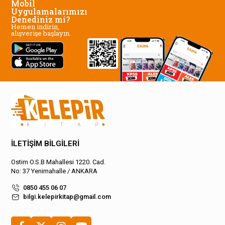
Mobil
Uygulamalarımızı
Denediniz mi?
Hemen indirin,
alışverişe başlayın.
İLETİŞİM BİLGİLERİ
Ostim O.S.B Mahallesi 1220. Cad.
No: 37 Yenimahalle / ANKARA
0850 455 06 07
bilgi.kelepirkitap@gmail.com