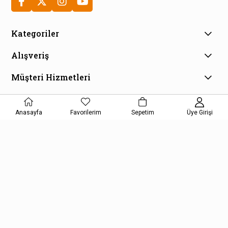
Kategoriler
Alışveriş
Müşteri Hizmetleri
E-Bülten Aboneliği
Kampanya ve fırsatlardan haberdar olmak için e-bültenimize
Anasayfa
Favorilerim
Sepetim
Üye Girişi
kayıt olun!
KAYDOL
Kişisel Verilerin Korunması Kanunu Aydınlatma Metnini kabul etmiş
olursunuz.