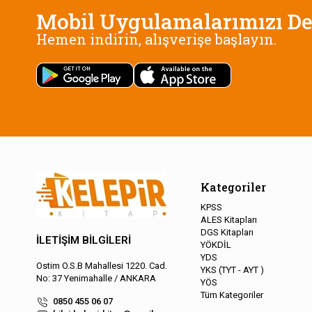
Mobil Uygulamalarımızı De
Hemen indirin, alışverişe başlayın.
Kategoriler
KPSS
ALES Kitapları
DGS Kitapları
İLETİŞİM BİLGİLERİ
YÖKDİL
YDS
Ostim O.S.B Mahallesi 1220. Cad.
YKS (TYT - AYT )
No: 37 Yenimahalle / ANKARA
YÖS
Tüm Kategoriler
0850 455 06 07