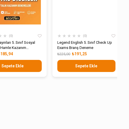
★
★
★
★
★
★
★
0
0
ayınları 5. Sınıf Sosyal
Legend English 5. Sınıf Check Up
32 Hamle Kazanım
Exams Branş Deneme
ri
₺185,94
₺191,25
₺225,00
Sepete Ekle
Sepete Ekle