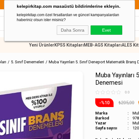
899 TL Üzeri Alışverişlerde Kargo Ücre
kelepirkitap.com masaüstü bildirimlerine ekleyin.
kelepirkitap.com özel fırsatlardan ve güncel kampanyalardan
haberiniz olsun ister misiniz?
Daha Sonra
Evet
Yeni Ürünler
KPSS Kitapları
MEB-AGS Kitapları
ALES Kit
pları
5. Sınıf Denemeleri
Muba Yayınları 5. Sınıf Deneport Matematik Branş
Muba Yayınları 
Denemesi
0.0
₺205,00
10
Marka
Mub
Barkod
978
Mub
Sayfa sayısı
120