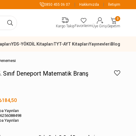
tsiz
899 TL Üzer
0850 455 06 07
Hakkımızda
İletişim
0
Favorilerim
Sepetim
Kargo Takip
Üye Girişi
apları
YDS-YÖKDİL Kitapları
TYT-AYT Kitapları
Yayınevleri
Blog
 Denemesi
5. Sınıf Deneport Matematik Branş
₺184,50
a Yayınları
6256088498
a Yayınları