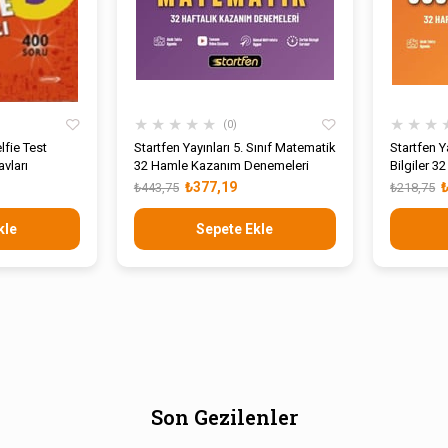
★
★
★
★
★
★
★
★
0
lfie Test
Startfen Yayınları 5. Sınıf Matematik
Startfen Y
vları
32 Hamle Kazanım Denemeleri
Bilgiler 
Denemele
₺377,19
₺443,75
₺218,75
kle
Sepete Ekle
Son Gezilenler