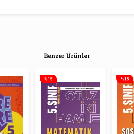
Benzer Ürünler
%15
%15