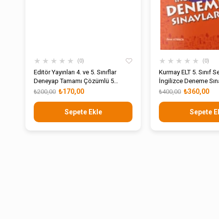
★
★
★
★
★
★
★
★
★
★
0
0
Editör Yayınları 4. ve 5. Sınıflar
Kurmay ELT 5. Sınıf Se
Deneyap Tamamı Çözümlü 5
İngilizce Deneme Sına
Fasikül Deneme
₺170,00
₺360,00
₺200,00
₺400,00
Sepete Ekle
Sepete E