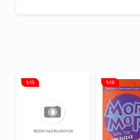
%15
%10