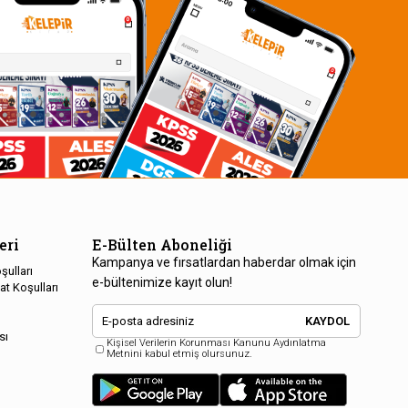
eri
E-Bülten Aboneliği
Kampanya ve fırsatlardan haberdar olmak için
şulları
e-bültenimize kayıt olun!
at Koşulları
KAYDOL
sı
Kişisel Verilerin Korunması Kanunu Aydınlatma
Metnini kabul etmiş olursunuz.