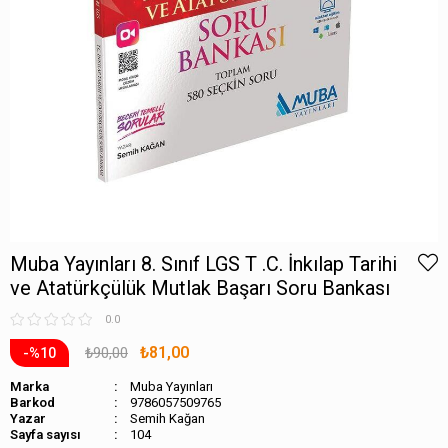
Muba Yayınları 8. Sınıf LGS T .C. İnkılap Tarihi
ve Atatürkçülük Mutlak Başarı Soru Bankası
0.0
₺81,00
₺90,00
10
Marka
Muba Yayınları
Barkod
9786057509765
Semih Kağan
Sayfa sayısı
104