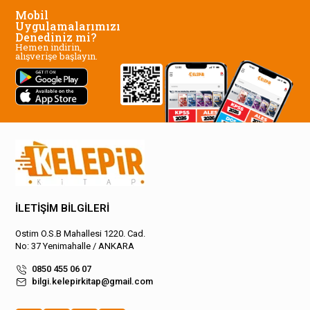
Mobil
Uygulamalarımızı
Denediniz mi?
Hemen indirin,
alışverişe başlayın.
İLETİŞİM BİLGİLERİ
Ostim O.S.B Mahallesi 1220. Cad.
No: 37 Yenimahalle / ANKARA
0850 455 06 07
bilgi.kelepirkitap@gmail.com