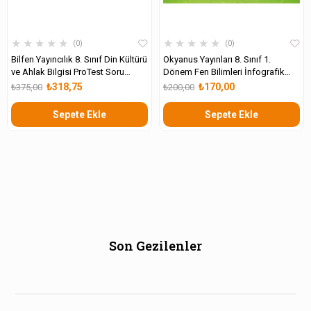
★
★
★
★
★
★
★
★
★
★
0
0
Bilfen Yayıncılık 8. Sınıf Din Kültürü
Okyanus Yayınları 8. Sınıf 1.
ve Ahlak Bilgisi ProTest Soru
Dönem Fen Bilimleri İnfografik
Bankası
Destekli Update Soru Bankası
₺318,75
₺170,00
₺375,00
₺200,00
Sepete Ekle
Sepete Ekle
Son Gezilenler