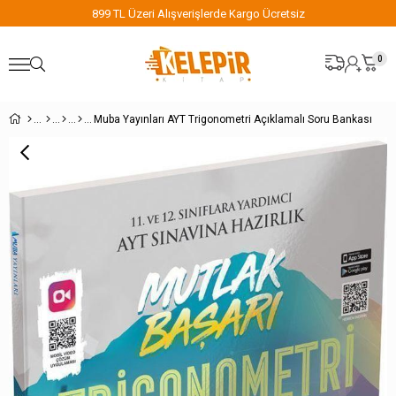
899 TL Üzeri Alışverişlerde Kargo Ücretsiz
0
Muba Yayınları AYT Trigonometri Açıklamalı Soru Bankası