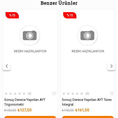
Benzer Ürünler
%15
%15
★
★
★
★
★
★
★
★
★
★
0
0
Sonuç Derece Yayınları AYT
Sonuç Derece Yayınları AYT Türev
Trigonometri
İntegral
₺127,50
₺161,50
₺150,00
₺190,00