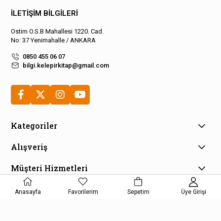
İLETİŞİM BİLGİLERİ
Ostim O.S.B Mahallesi 1220. Cad.
No: 37 Yenimahalle / ANKARA
0850 455 06 07
bilgi.kelepirkitap@gmail.com
Kategoriler
Alışveriş
Müşteri Hizmetleri
E-Bülten Aboneliği
Anasayfa
Favorilerim
Sepetim
Üye Girişi
Kampanya ve fırsatlardan haberdar olmak için e-bültenimize
kayıt olun!