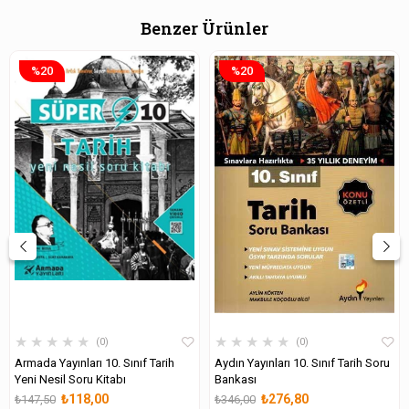
Benzer Ürünler
%20
%20
★
★
★
★
★
★
★
★
★
★
0
0
Armada Yayınları 10. Sınıf Tarih
Aydın Yayınları 10. Sınıf Tarih Soru
Yeni Nesil Soru Kitabı
Bankası
₺118,00
₺276,80
₺147,50
₺346,00