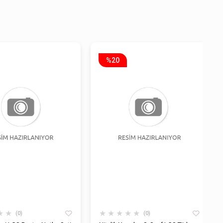
%20
★
★
★
★
★
★
★
0
0