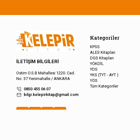
Kategoriler
KPSS
ALES Kitapları
DGS Kitapları
İLETİŞİM BİLGİLERİ
YÖKDİL
YDS
Ostim O.S.B Mahallesi 1220. Cad.
YKS (TYT - AYT )
No: 37 Yenimahalle / ANKARA
YÖS
Tüm Kategoriler
0850 455 06 07
bilgi.kelepirkitap@gmail.com