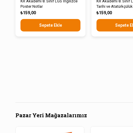
KR Akademi 8. Sınıf LGS İngilizce
KR Akademi 8. Sınıf 
Poster Notlar
Tarihi ve Atatürkçülük
ve Ahlak Bilgisi Poste
₺159,00
₺159,00
Sepete Ekle
Sepete E
Pazar Yeri Mağazalarımız