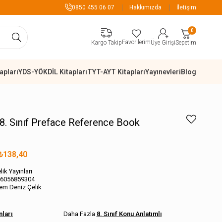
899 TL Üzeri Alışverişlerde Kargo Ücre
0850 455 06 07
Hakkımızda
İletişim
0
Favorilerim
Sepetim
Kargo Takip
Üye Girişi
apları
YDS-YÖKDİL Kitapları
TYT-AYT Kitapları
Yayınevleri
Blog
ı 8. Sınıf Preface Reference Book
₺138,40
lik Yayınları
6056859304
em Deniz Çelik
nları
8. Sınıf Konu Anlatımlı