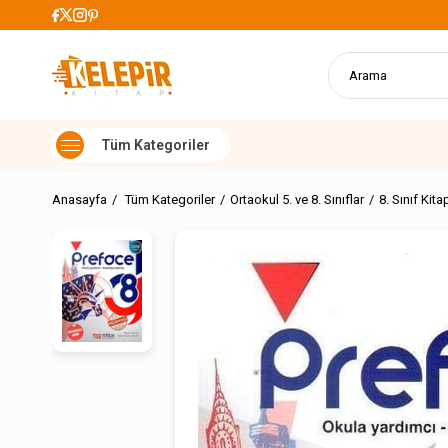
lerde Kargo Ücretsiz
Anasayfa
Tüm Kategoriler
Ortaokul 5. ve 8. Sınıflar
8. Sınıf Kita