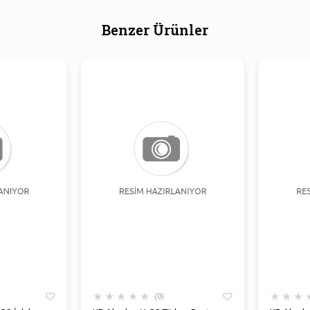
Benzer Ürünler
★
★
★
★
★
★
★
★
0