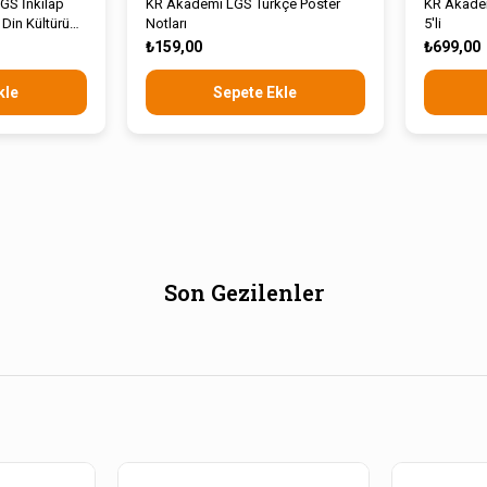
LGS İnkılap
KR Akademi LGS Türkçe Poster
KR Akadem
 Din Kültürü
Notları
5'li
r Notları
₺159,00
₺699,00
kle
Sepete Ekle
Son Gezilenler