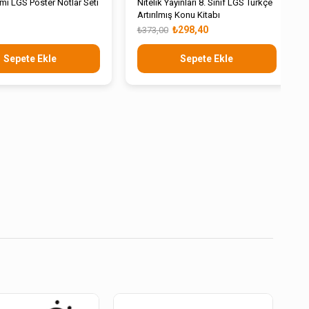
i LGS Poster Notlar Seti
Nitelik Yayınları 8. Sınıf LGS Türkçe
Artırılmış Konu Kitabı
₺298,40
₺373,00
Sepete Ekle
Sepete Ekle