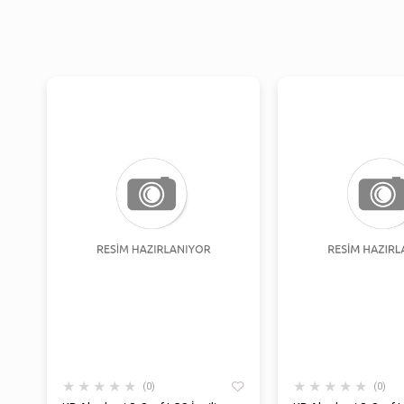
★
★
★
★
★
★
★
★
★
★
0
0