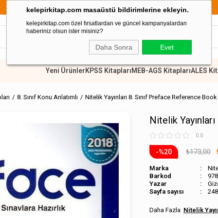
899 TL Üzeri Alışverişlerde Kargo Ücretsiz
kelepirkitap.com masaüstü bildirimlerine ekleyin.
kelepirkitap.com özel fırsatlardan ve güncel kampanyalardan
haberiniz olsun ister misiniz?
Daha Sonra
Evet
Yeni Ürünler
KPSS Kitapları
MEB-AGS Kitapları
ALES Kit
pları
8. Sınıf Konu Anlatımlı
Nitelik Yayınları 8. Sınıf Preface Reference Book
Nitelik Yayınlar
0.0
₺173,00
20
Marka
Nite
Barkod
978
Giz
Sayfa sayısı
248
Nitelik Yayı