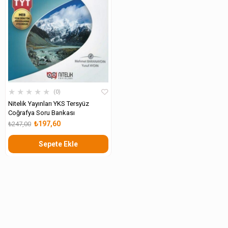
★
★
★
★
★
0
Nitelik Yayınları YKS Tersyüz
Coğrafya Soru Bankası
₺197,60
₺247,00
Sepete Ekle