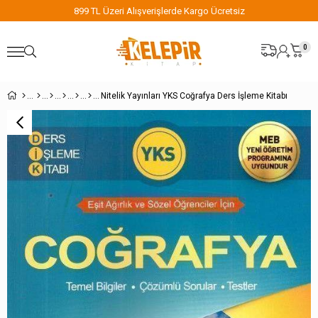
899 TL Üzeri Alışverişlerde Kargo Ücretsiz
0
Nitelik Yayınları YKS Coğrafya Ders İşleme Kitabı