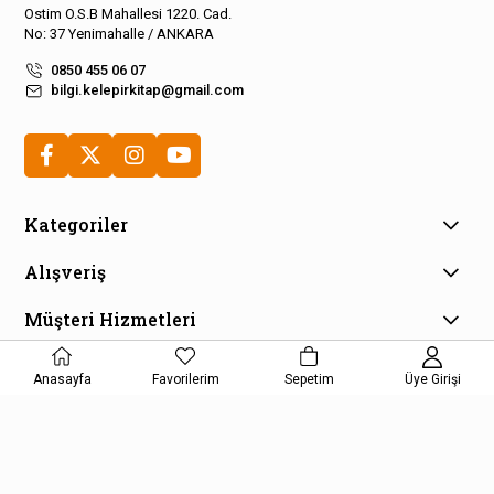
Ostim O.S.B Mahallesi 1220. Cad.
No: 37 Yenimahalle / ANKARA
0850 455 06 07
bilgi.kelepirkitap@gmail.com
Kategoriler
Alışveriş
Müşteri Hizmetleri
E-Bülten Aboneliği
Anasayfa
Favorilerim
Sepetim
Üye Girişi
Kampanya ve fırsatlardan haberdar olmak için e-bültenimize
kayıt olun!
KAYDOL
Kişisel Verilerin Korunması Kanunu Aydınlatma Metnini kabul etmiş