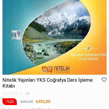
Nitelik Yayınları YKS Coğrafya Ders İşleme
Kitabı
0.0
₺352,80
₺441,00
20