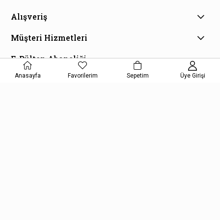
Alışveriş
Müşteri Hizmetleri
E-Bülten Aboneliği
Kampanya ve fırsatlardan haberdar olmak için e-bültenimize
Anasayfa
Favorilerim
Sepetim
Üye Girişi
kayıt olun!
KAYDOL
Kişisel Verilerin Korunması Kanunu Aydınlatma Metnini kabul etmiş
olursunuz.
Copyright © 2026, Kelepir Kitap, All Rights Reserved