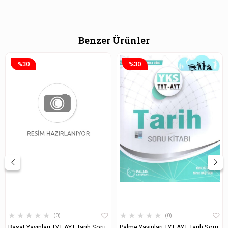
Benzer Ürünler
%30
%30
★
★
★
★
★
★
★
★
★
★
0
0
Başat Yayınları TYT AYT Tarih Soru
Palme Yayınları TYT AYT Tarih Soru