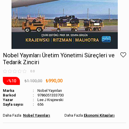
Nobel Yayınları Üretim Yönetimi Süreçleri ve
Tedarik Zinciri
0.0
₺990,00
₺1.100,00
10
Marka
Nobel Yayınları
Barkod
9786051333700
Lee J Krajewski
Sayfa sayısı
656
Nobel Yayınları
Ekonomi Kitapları