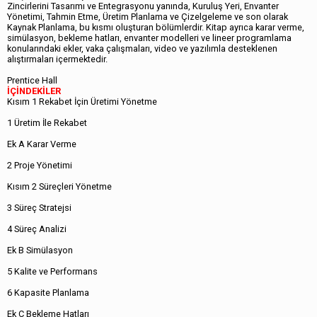
Zincirlerini Tasarımı ve Entegrasyonu yanında, Kuruluş Yeri, Envanter
Yönetimi, Tahmin Etme, Üretim Planlama ve Çizelgeleme ve son olarak
Kaynak Planlama, bu kısmı oluşturan bölümlerdir. Kitap ayrıca karar verme,
simülasyon, bekleme hatları, envanter modelleri ve lineer programlama
konularındaki ekler, vaka çalışmaları, video ve yazılımla desteklenen
alıştırmaları içermektedir.
Prentice Hall
İÇİNDEKİLER
Kısım 1 Rekabet İçin Üretimi Yönetme
1 Üretim İle Rekabet
Ek A Karar Verme
2 Proje Yönetimi
Kısım 2 Süreçleri Yönetme
3 Süreç Stratejsi
4 Süreç Analizi
Ek B Simülasyon
5 Kalite ve Performans
6 Kapasite Planlama
Ek C Bekleme Hatları