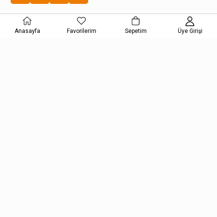
Kategoriler
Anasayfa
Favorilerim
Sepetim
Üye Girişi
Alışveriş
Müşteri Hizmetleri
E-Bülten Aboneliği
Kampanya ve fırsatlardan haberdar olmak için e-bültenimize
kayıt olun!
KAYDOL
Kişisel Verilerin Korunması Kanunu Aydınlatma Metnini kabul etmiş
olursunuz.