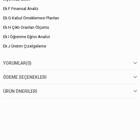
Ek F Finansal Analiz
Ek G Kabul Örneklemesi Planları
Ek H Çıktı Oranları Ölçümü
Ek I Öğrenme Eğrisi Analizi
Ek J Üretim Çizelgeleme
YORUMLAR
(0)
ÖDEME SEÇENEKLERI
ÜRÜN ÖNERILERI