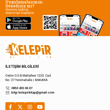
Uygulamalarımızı
Denediniz mi?
Hemen indirin,
alışverişe başlayın.
İLETİŞİM BİLGİLERİ
Ostim O.S.B Mahallesi 1220. Cad.
No: 37 Yenimahalle / ANKARA
0850 455 06 07
bilgi.kelepirkitap@gmail.com