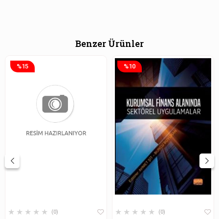
Benzer Ürünler
%15
%10
★
★
★
★
★
★
★
★
★
★
0
0