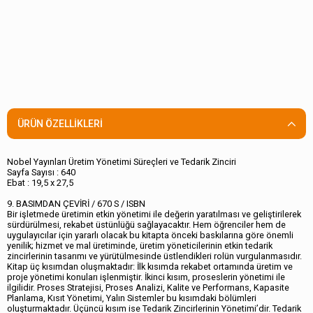
ÜRÜN ÖZELLIKLERI
Nobel Yayınları Üretim Yönetimi Süreçleri ve Tedarik Zinciri
Sayfa Sayısı : 640
Ebat : 19,5 x 27,5
9. BASIMDAN ÇEVİRİ / 670 S / ISBN
Bir işletmede üretimin etkin yönetimi ile değerin yaratılması ve geliştirilerek
sürdürülmesi, rekabet üstünlüğü sağlayacaktır. Hem öğrenciler hem de
uygulayıcılar için yararlı olacak bu kitapta önceki baskılarına göre önemli
yenilik; hizmet ve mal üretiminde, üretim yöneticilerinin etkin tedarik
zincirlerinin tasarımı ve yürütülmesinde üstlendikleri rolün vurgulanmasıdır.
Kitap üç kısımdan oluşmaktadır: İlk kısımda rekabet ortamında üretim ve
proje yönetimi konuları işlenmiştir. İkinci kısım, proseslerin yönetimi ile
ilgilidir. Proses Stratejisi, Proses Analizi, Kalite ve Performans, Kapasite
Planlama, Kısıt Yönetimi, Yalın Sistemler bu kısımdaki bölümleri
oluşturmaktadır. Üçüncü kısım ise Tedarik Zincirlerinin Yönetimi’dir. Tedarik