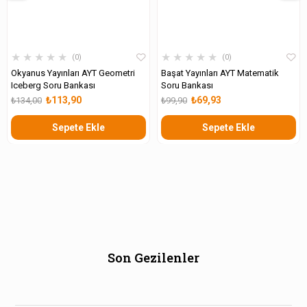
★
★
★
★
★
★
★
★
★
★
0
0
Okyanus Yayınları AYT Geometri
Başat Yayınları AYT Matematik
Iceberg Soru Bankası
Soru Bankası
₺113,90
₺69,93
₺134,00
₺99,90
Sepete Ekle
Sepete Ekle
Son Gezilenler