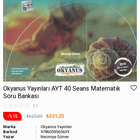
Okyanus Yayınları AYT 40 Seans Matematik
Soru Bankası
0.0
₺531,25
₺625,00
15
Marka
Okyanus Yayınları
Barkod
9786059565639
Necmiye Sümer