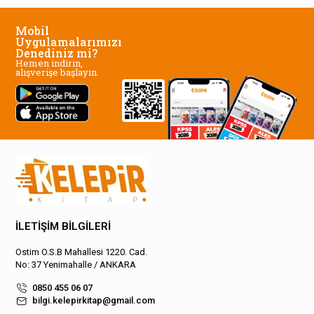
Mobil
Uygulamalarımızı
Denediniz mi?
Hemen indirin,
alışverişe başlayın.
İLETİŞİM BİLGİLERİ
Ostim O.S.B Mahallesi 1220. Cad.
No: 37 Yenimahalle / ANKARA
0850 455 06 07
bilgi.kelepirkitap@gmail.com