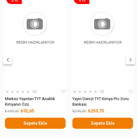
%15
%15
★
★
★
★
★
★
★
★
★
★
0
0
Merkez Yayınları TYT Analitik
Yayın Denizi TYT Kimya Pro Soru
Kimyanın Özü
Bankası
₺92,65
₺250,75
₺109,00
₺295,00
Sepete Ekle
Sepete Ekle