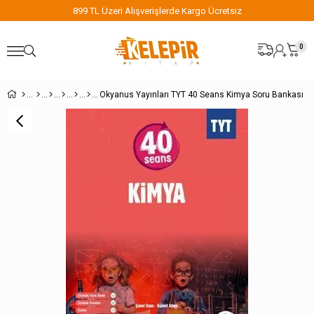
899 TL Üzeri Alışverişlerde Kargo Ücretsiz
0
Okyanus Yayınları TYT 40 Seans Kimya Soru Bankası