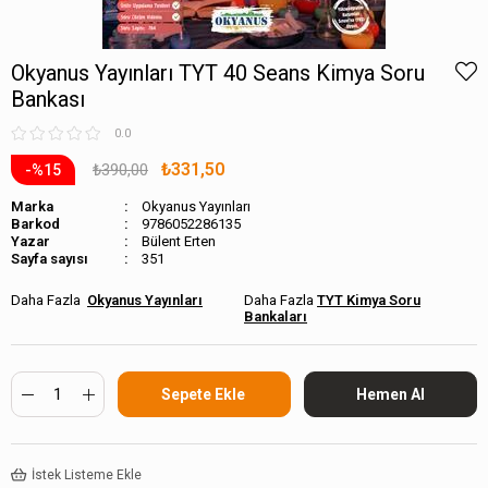
Okyanus Yayınları TYT 40 Seans Kimya Soru
Bankası
0.0
₺331,50
₺390,00
15
Marka
Okyanus Yayınları
Barkod
9786052286135
Bülent Erten
Sayfa sayısı
351
Okyanus Yayınları
TYT Kimya Soru
Bankaları
İstek Listeme Ekle