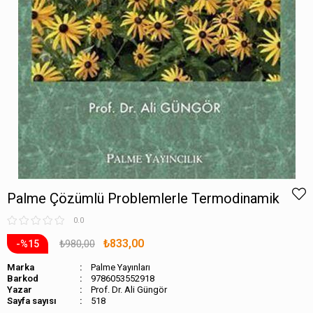
Palme Çözümlü Problemlerle Termodinamik
0.0
₺833,00
₺980,00
15
Marka
Palme Yayınları
Barkod
9786053552918
Prof. Dr. Ali Güngör
Sayfa sayısı
518