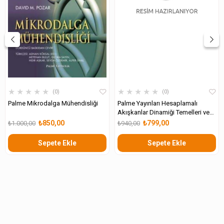
★
★
★
★
★
★
★
★
★
★
0
0
Palme Mikrodalga Mühendisliği
Palme Yayınları Hesaplamalı
Akışkanlar Dinamiği Temelleri ve
Uygulamaları
₺850,00
₺799,00
₺1.000,00
₺940,00
Sepete Ekle
Sepete Ekle