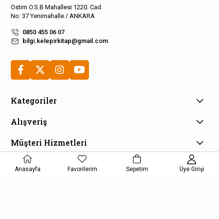
Ostim O.S.B Mahallesi 1220. Cad.
No: 37 Yenimahalle / ANKARA
0850 455 06 07
bilgi.kelepirkitap@gmail.com
Kategoriler
Alışveriş
Müşteri Hizmetleri
E-Bülten Aboneliği
Anasayfa
Favorilerim
Sepetim
Üye Girişi
Kampanya ve fırsatlardan haberdar olmak için e-bültenimize
kayıt olun!
KAYDOL
Kişisel Verilerin Korunması Kanunu Aydınlatma Metnini kabul etmiş