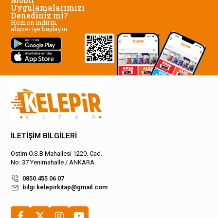
Uygulamalarımızı
Denediniz mi?
Hemen indirin,
alışverişe başlayın.
İLETİŞİM BİLGİLERİ
Ostim O.S.B Mahallesi 1220. Cad.
No: 37 Yenimahalle / ANKARA
0850 455 06 07
bilgi.kelepirkitap@gmail.com