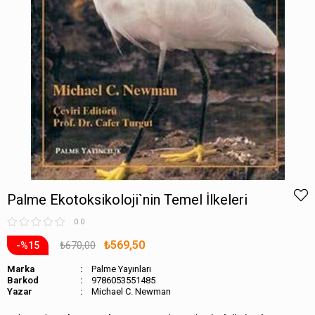
Palme Ekotoksikoloji`nin Temel İlkeleri
0.0
₺569,50
₺670,00
15
Marka
Palme Yayınları
Barkod
9786053551485
Michael C. Newman