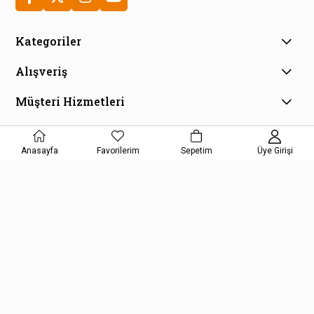
Kategoriler
Alışveriş
Müşteri Hizmetleri
E-Bülten Aboneliği
Kampanya ve fırsatlardan haberdar olmak için e-bültenimize
Anasayfa
Favorilerim
Sepetim
Üye Girişi
kayıt olun!
KAYDOL
Kişisel Verilerin Korunması Kanunu Aydınlatma Metnini kabul etmiş
olursunuz.