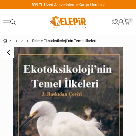
899 TL Üzeri Alışverişlerde Kargo Ücretsiz
0
Palme Ekotoksikoloji`nin Temel İlkeleri