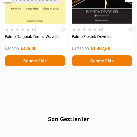
★
★
★
★
★
★
★
★
★
★
0
0
Palme Dalgacık Teorisi Wavelet
Palme Elektrik Devreleri
₺425,00
₺1.487,50
₺500,00
₺1.750,00
Sepete Ekle
Sepete Ekle
Son Gezilenler