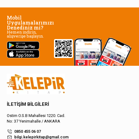
Mobil
Uygulamalarımızı
Denediniz mi?
Hemen indirin,
alışverişe başlayın.
İLETİŞİM BİLGİLERİ
Ostim O.S.B Mahallesi 1220. Cad.
No: 37 Yenimahalle / ANKARA
0850 455 06 07
bilgi.kelepirkitap@gmail.com