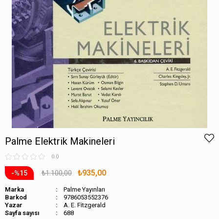
Palme Elektrik Makineleri
0.0
₺935,00
₺1.100,00
15
Marka
Palme Yayınları
Barkod
9786053552376
A. E. Fitzgerald
Sayfa sayısı
688