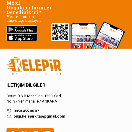
Mobil
Uygulamalarımızı
Denediniz mi?
Hemen indirin,
alışverişe başlayın.
İLETİŞİM BİLGİLERİ
Ostim O.S.B Mahallesi 1220. Cad.
No: 37 Yenimahalle / ANKARA
0850 455 06 07
bilgi.kelepirkitap@gmail.com