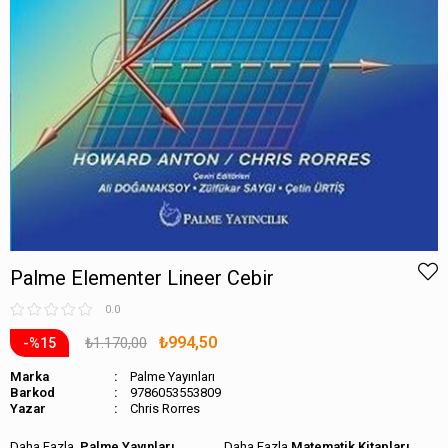
Palme Elementer Lineer Cebir
0.0
₺994,50
₺1.170,00
15
Marka
Palme Yayınları
Barkod
9786053553809
Chris Rorres
Palme Yayınları
Matematik Kitapları