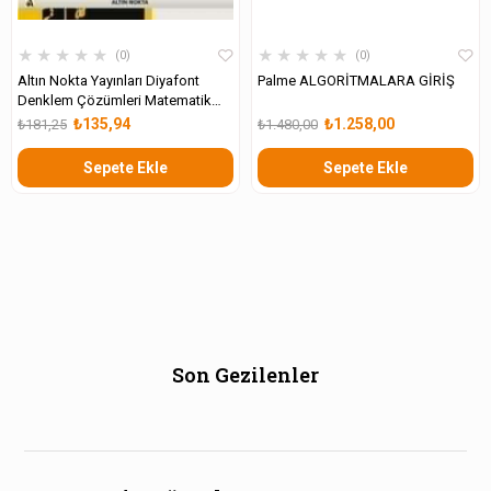
★
★
★
★
★
★
★
★
★
★
0
0
Altın Nokta Yayınları Diyafont
Palme ALGORİTMALARA GİRİŞ
Denklem Çözümleri Matematik
Olimpiyatlarına Hazırlık
₺135,94
₺1.258,00
₺181,25
₺1.480,00
Sepete Ekle
Sepete Ekle
Son Gezilenler