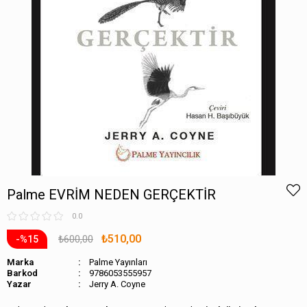
Palme EVRİM NEDEN GERÇEKTİR
0.0
₺510,00
₺600,00
15
Marka
Palme Yayınları
Barkod
9786053555957
Jerry A. Coyne