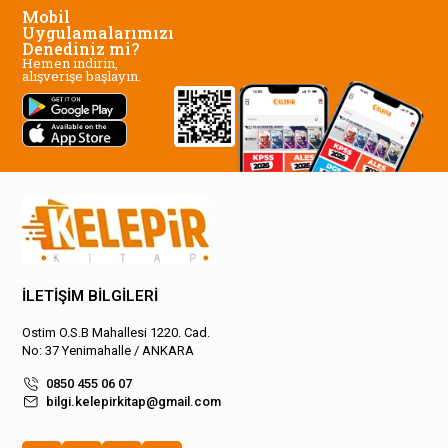
Mobil
Uygulamalarımızı
Denediniz mi?
Hemen indirin,
alışverişe başlayın.
İLETİŞİM BİLGİLERİ
Ostim O.S.B Mahallesi 1220. Cad.
No: 37 Yenimahalle / ANKARA
0850 455 06 07
bilgi.kelepirkitap@gmail.com