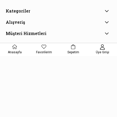
Kategoriler
Alışveriş
Müşteri Hizmetleri
E-Bülten Aboneliği
Kampanya ve fırsatlardan haberdar olmak için e-bültenimize
Anasayfa
Favorilerim
Sepetim
Üye Girişi
kayıt olun!
KAYDOL
Kişisel Verilerin Korunması Kanunu Aydınlatma Metnini kabul etmiş
olursunuz.
Copyright © 2026, Kelepir Kitap, All Rights Reserved