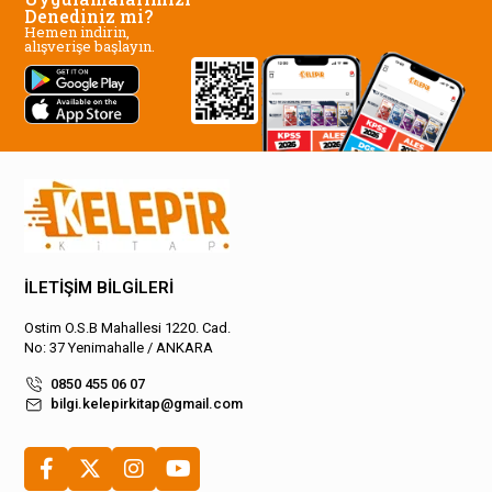
Denediniz mi?
Hemen indirin,
alışverişe başlayın.
İLETİŞİM BİLGİLERİ
Ostim O.S.B Mahallesi 1220. Cad.
No: 37 Yenimahalle / ANKARA
0850 455 06 07
bilgi.kelepirkitap@gmail.com