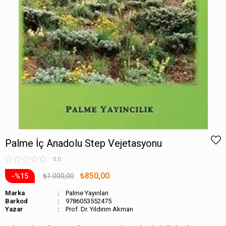
Palme İç Anadolu Step Vejetasyonu
0.0
₺850,00
₺1.000,00
15
Marka
Palme Yayınları
Barkod
9786053552475
Prof. Dr. Yıldırım Akman