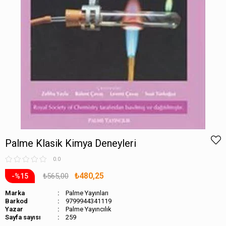
Palme Klasik Kimya Deneyleri
0.0
₺480,25
₺565,00
15
Marka
Palme Yayınları
Barkod
9799944341119
Palme Yayıncılık
Sayfa sayısı
259