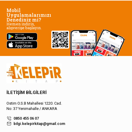
Mobil
Uygulamalarımızı
Denediniz mi?
Hemen indirin,
alışverişe başlayın.
İLETİŞİM BİLGİLERİ
Ostim O.S.B Mahallesi 1220. Cad.
No: 37 Yenimahalle / ANKARA
0850 455 06 07
bilgi.kelepirkitap@gmail.com