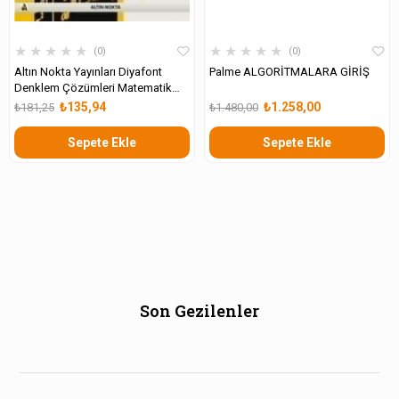
★
★
★
★
★
★
★
★
★
★
0
0
Altın Nokta Yayınları Diyafont
Palme ALGORİTMALARA GİRİŞ
Denklem Çözümleri Matematik
Olimpiyatlarına Hazırlık
₺135,94
₺1.258,00
₺181,25
₺1.480,00
Sepete Ekle
Sepete Ekle
Son Gezilenler