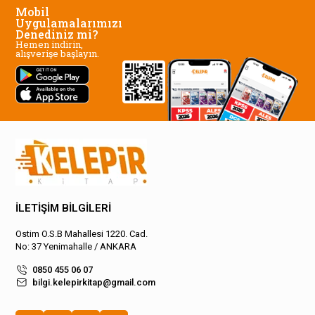
Mobil
Uygulamalarımızı
Denediniz mi?
Hemen indirin,
alışverişe başlayın.
İLETİŞİM BİLGİLERİ
Ostim O.S.B Mahallesi 1220. Cad.
No: 37 Yenimahalle / ANKARA
0850 455 06 07
bilgi.kelepirkitap@gmail.com