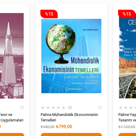
%15
%15
★
★
★
★
★
★
★
★
0
eori ve
Palme Mühendislik Ekonomisinin
Palme Yayı
 Uygulamaları
Temelleri
Tasarım v
0
₺799,00
₺940,00
₺1.120,00