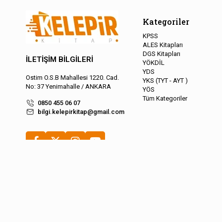
Kategoriler
KPSS
ALES Kitapları
DGS Kitapları
İLETİŞİM BİLGİLERİ
YÖKDİL
YDS
Ostim O.S.B Mahallesi 1220. Cad.
YKS (TYT - AYT )
No: 37 Yenimahalle / ANKARA
YÖS
Tüm Kategoriler
0850 455 06 07
bilgi.kelepirkitap@gmail.com