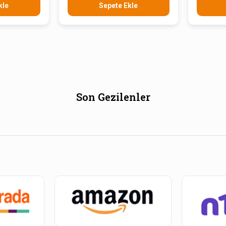
kle
Sepete Ekle
Son Gezilenler