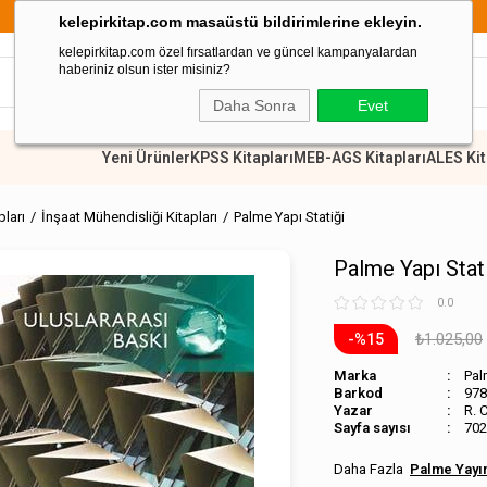
899 TL Üzeri Alışverişlerde Kargo Ücretsiz
kelepirkitap.com masaüstü bildirimlerine ekleyin.
kelepirkitap.com özel fırsatlardan ve güncel kampanyalardan
haberiniz olsun ister misiniz?
Daha Sonra
Evet
Yeni Ürünler
KPSS Kitapları
MEB-AGS Kitapları
ALES Kit
pları
İnşaat Mühendisliği Kitapları
Palme Yapı Statiği
Palme Yapı Stat
0.0
₺1.025,00
15
Marka
Pal
Barkod
978
R. 
Sayfa sayısı
702
Palme Yayın