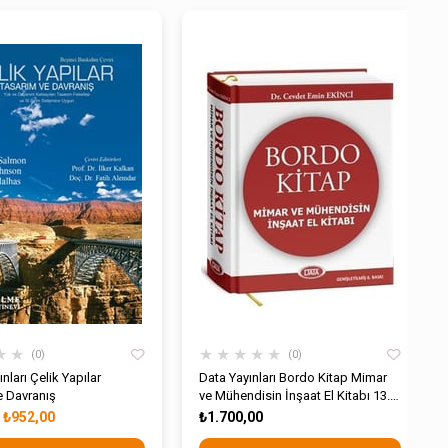
★
★
★
★
★
★
★
0
0
nları Çelik Yapılar
Data Yayınları Bordo Kitap Mimar
e Davranış
ve Mühendisin İnşaat El Kitabı 13.
Baskı
₺952,00
₺1.700,00