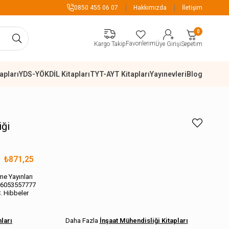
899 TL Üzeri Alışverişlerde Kargo Ücretsiz
0850 455 06 07
Hakkımızda
İletişim
0
Favorilerim
Sepetim
Kargo Takip
Üye Girişi
apları
YDS-YÖKDİL Kitapları
TYT-AYT Kitapları
Yayınevleri
Blog
iği
₺871,25
me Yayınları
6053557777
C. Hibbeler
ları
İnşaat Mühendisliği Kitapları