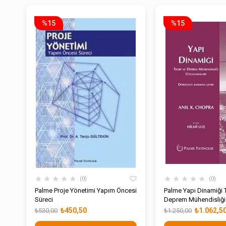
%15
%15
★
★
★
★
★
★
★
★
★
★
0
0
Palme Proje Yönetimi Yapım Öncesi
Palme Yapı Dinamiği T
Süreci
Deprem Mühendisliği
₺450,50
₺1.062,5
₺530,00
₺1.250,00