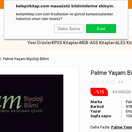
899 TL Üzeri Alışverişlerde Kargo Ücretsiz
kelepirkitap.com masaüstü bildirimlerine ekleyin.
kelepirkitap.com özel fırsatlardan ve güncel kampanyalardan
haberiniz olsun ister misiniz?
Daha Sonra
Evet
Yeni Ürünler
KPSS Kitapları
MEB-AGS Kitapları
ALES Kit
Palme Yaşam Biyoloji Bilimi
Palme Yaşam Biy
0.0
₺3.000,00
15
Marka
Pal
Barkod
978
Ert
Sayfa sayısı
133
Palme Yayın