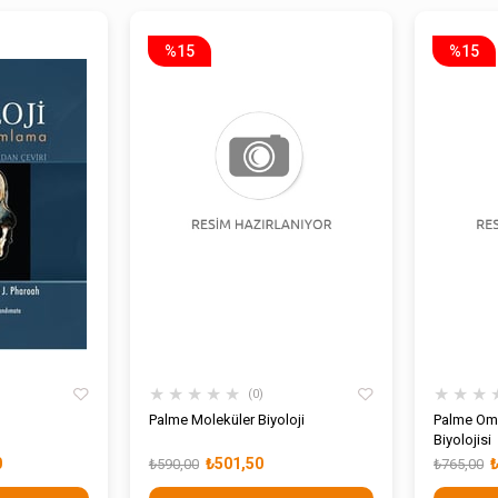
%15
%15
★
★
★
★
★
★
★
★
0
Palme Moleküler Biyoloji
Palme Omurgasız Hayvanlar
Biyolojisi
0
₺501,50
₺590,00
₺765,00