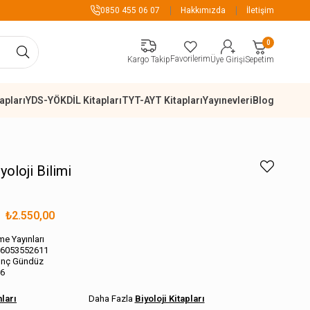
899 TL Üzeri Alışverişlerde Kar
0850 455 06 07
Hakkımızda
İletişim
0
Favorilerim
Sepetim
Kargo Takip
Üye Girişi
apları
YDS-YÖKDİL Kitapları
TYT-AYT Kitapları
Yayınevleri
Blog
oloji Bilimi
₺2.550,00
me Yayınları
6053552611
unç Gündüz
6
ları
Biyoloji Kitapları