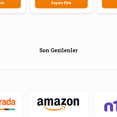
kle
Sepete Ekle
Son Gezilenler