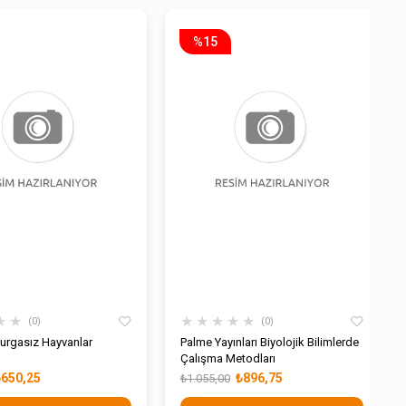
%15
★
★
★
★
★
★
★
0
0
Palme Yayınları Biyolojik Bilimlerde
Çalışma Metodları
₺650,25
₺896,75
₺1.055,00