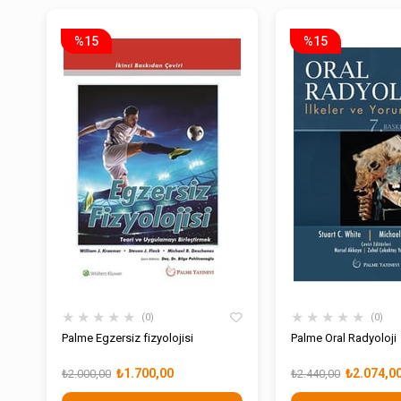
%15
%15
★
★
★
★
★
★
★
★
★
★
0
0
Palme Egzersiz fizyolojisi
Palme Oral Radyoloji
₺1.700,00
₺2.074,0
₺2.000,00
₺2.440,00