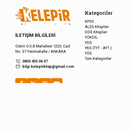
Kategoriler
KPSS
ALES Kitapları
DGS Kitapları
İLETİŞİM BİLGİLERİ
YÖKDİL
YDS
Ostim O.S.B Mahallesi 1220. Cad.
YKS (TYT - AYT )
No: 37 Yenimahalle / ANKARA
YÖS
Tüm Kategoriler
0850 455 06 07
bilgi.kelepirkitap@gmail.com