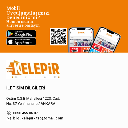
Mobil
Uygulamalarımızı
Denediniz mi?
Hemen indirin,
alışverişe başlayın.
İLETİŞİM BİLGİLERİ
Ostim O.S.B Mahallesi 1220. Cad.
No: 37 Yenimahalle / ANKARA
0850 455 06 07
bilgi.kelepirkitap@gmail.com