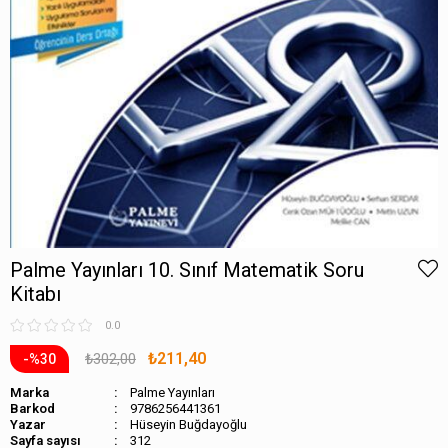
Palme Yayınları 10. Sınıf Matematik Soru
Kitabı
0.0
₺211,40
₺302,00
30
Marka
Palme Yayınları
Barkod
9786256441361
Hüseyin Buğdayoğlu
Sayfa sayısı
312