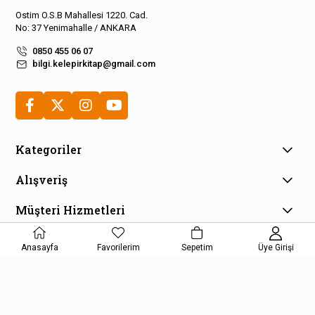
Ostim O.S.B Mahallesi 1220. Cad.
No: 37 Yenimahalle / ANKARA
0850 455 06 07
bilgi.kelepirkitap@gmail.com
Kategoriler
Alışveriş
Müşteri Hizmetleri
E-Bülten Aboneliği
Anasayfa
Favorilerim
Sepetim
Üye Girişi
Kampanya ve fırsatlardan haberdar olmak için e-bültenimize
kayıt olun!
KAYDOL