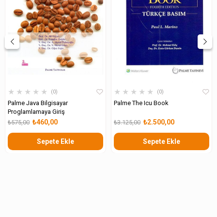
★
★
★
★
★
★
★
★
★
★
0
0
Palme Java Bilgisayar
Palme The Icu Book
Proglamlamaya Giriş
₺460,00
₺2.500,00
₺575,00
₺3.125,00
Sepete Ekle
Sepete Ekle