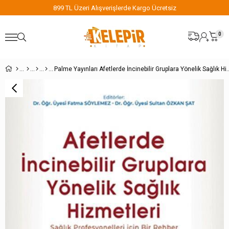
899 TL Üzeri Alışverişlerde Kargo Ücretsiz
0
Palme Yayınları Afetlerde İncinebilir Gr