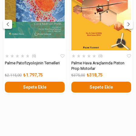
★
★
★
★
★
★
★
★
★
★
0
0
Palme Patofizyolojinin Temelleri
Palme Hava Araçlarında Piston
Prop Motorlar
₺1.797,75
₺318,75
₺2.115,00
₺375,00
Sepete Ekle
Sepete Ekle