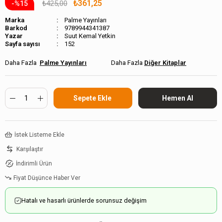
₺361,25
₺425,00
15
Marka
Palme Yayınları
Barkod
9789944341387
Suut Kemal Yetkin
Sayfa sayısı
152
Palme Yayınları
Diğer Kitaplar
İstek Listeme Ekle
Karşılaştır
İndirimli Ürün
Fiyat Düşünce Haber Ver
Hatalı ve hasarlı ürünlerde sorunsuz değişim