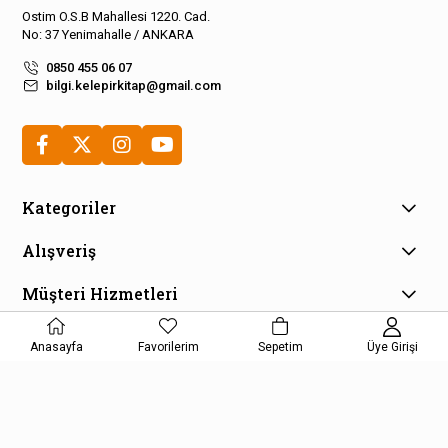
Ostim O.S.B Mahallesi 1220. Cad.
No: 37 Yenimahalle / ANKARA
0850 455 06 07
bilgi.kelepirkitap@gmail.com
Kategoriler
Alışveriş
Müşteri Hizmetleri
E-Bülten Aboneliği
Anasayfa
Favorilerim
Sepetim
Üye Girişi
Kampanya ve fırsatlardan haberdar olmak için e-bültenimize
kayıt olun!
KAYDOL
Kişisel Verilerin Korunması Kanunu Aydınlatma Metnini kabul etmiş