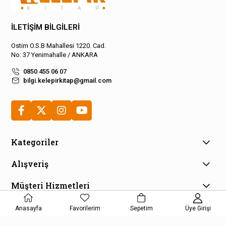
İLETİŞİM BİLGİLERİ
Ostim O.S.B Mahallesi 1220. Cad.
No: 37 Yenimahalle / ANKARA
0850 455 06 07
bilgi.kelepirkitap@gmail.com
Kategoriler
Alışveriş
Müşteri Hizmetleri
E-Bülten Aboneliği
Anasayfa
Favorilerim
Sepetim
Üye Girişi
Kampanya ve fırsatlardan haberdar olmak için e-bültenimize