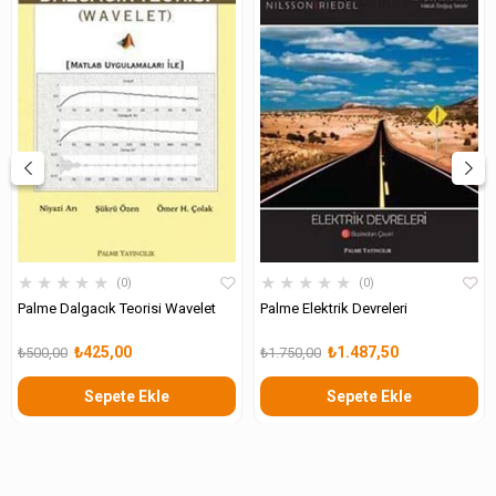
★
★
★
★
★
★
★
★
★
★
0
0
Palme Dalgacık Teorisi Wavelet
Palme Elektrik Devreleri
₺425,00
₺1.487,50
₺500,00
₺1.750,00
Sepete Ekle
Sepete Ekle