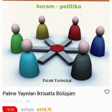
Palme Yayınları İktisatta Bölüşüm
0.0
₺318,75
₺375,00
15