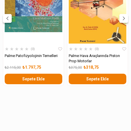
★
★
★
★
★
★
★
★
★
★
0
0
Palme Patofizyolojinin Temelleri
Palme Hava Araçlarında Piston
Prop Motorlar
₺1.797,75
₺318,75
₺2.115,00
₺375,00
Sepete Ekle
Sepete Ekle