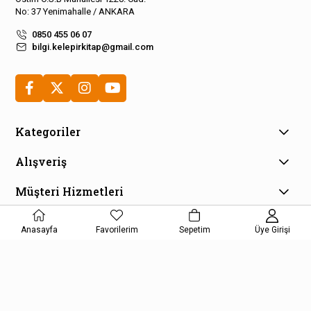
No: 37 Yenimahalle / ANKARA
0850 455 06 07
bilgi.kelepirkitap@gmail.com
Kategoriler
Alışveriş
Müşteri Hizmetleri
E-Bülten Aboneliği
Anasayfa
Favorilerim
Sepetim
Üye Girişi
Kampanya ve fırsatlardan haberdar olmak için e-bültenimize
kayıt olun!
KAYDOL
Kişisel Verilerin Korunması Kanunu Aydınlatma Metnini kabul etmiş
olursunuz.