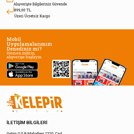
Alışverişte Bilgileriniz Güvende.
899,00 TL.
Üzeri Ücretsiz Kargo
Mobil
Uygulamalarımızı
Denediniz mi?
Hemen indirin,
alışverişe başlayın.
İLETİŞİM BİLGİLERİ
Ostim O.S.B Mahallesi 1220. Cad.