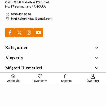
Ostim O.S.B Mahallesi 1220. Cad.
No: 37 Yenimahalle / ANKARA
0850 455 06 07
bilgi.kelepirkitap@gmail.com
Kategoriler
Alışveriş
Müşteri Hizmetleri
E-Bülten Aboneliği
Anasayfa
Favorilerim
Sepetim
Üye Girişi
Kampanya ve fırsatlardan haberdar olmak için e-bültenimize
kayıt olun!
KAYDOL
Kişisel Verilerin Korunması Kanunu Aydınlatma Metnini kabul etmiş