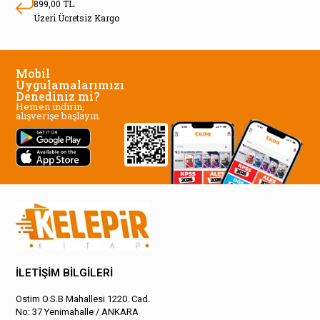
899,00 TL.
Üzeri Ücretsiz Kargo
Mobil
Uygulamalarımızı
Denediniz mi?
Hemen indirin,
alışverişe başlayın.
İLETİŞİM BİLGİLERİ
Ostim O.S.B Mahallesi 1220. Cad.
No: 37 Yenimahalle / ANKARA