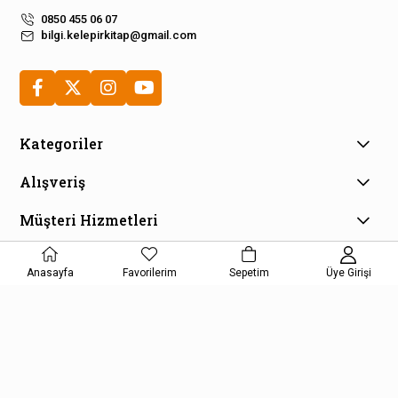
0850 455 06 07
bilgi.kelepirkitap@gmail.com
Kategoriler
Alışveriş
Müşteri Hizmetleri
E-Bülten Aboneliği
Anasayfa
Favorilerim
Sepetim
Üye Girişi
Kampanya ve fırsatlardan haberdar olmak için e-bültenimize
kayıt olun!
KAYDOL
Kişisel Verilerin Korunması Kanunu Aydınlatma Metnini kabul etmiş
olursunuz.