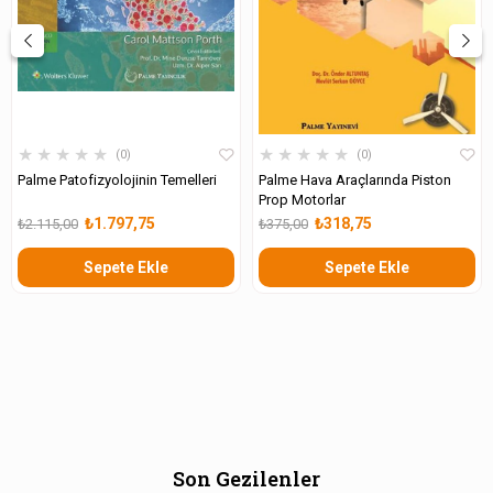
★
★
★
★
★
★
★
★
★
★
0
0
Palme Patofizyolojinin Temelleri
Palme Hava Araçlarında Piston
Prop Motorlar
₺1.797,75
₺318,75
₺2.115,00
₺375,00
Sepete Ekle
Sepete Ekle
Son Gezilenler