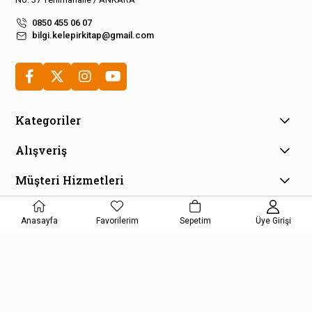
0850 455 06 07
bilgi.kelepirkitap@gmail.com
Kategoriler
Alışveriş
Müşteri Hizmetleri
E-Bülten Aboneliği
Anasayfa
Favorilerim
Sepetim
Üye Girişi
Kampanya ve fırsatlardan haberdar olmak için e-bültenimize
kayıt olun!
KAYDOL
Kişisel Verilerin Korunması Kanunu Aydınlatma Metnini kabul etmiş
olursunuz.