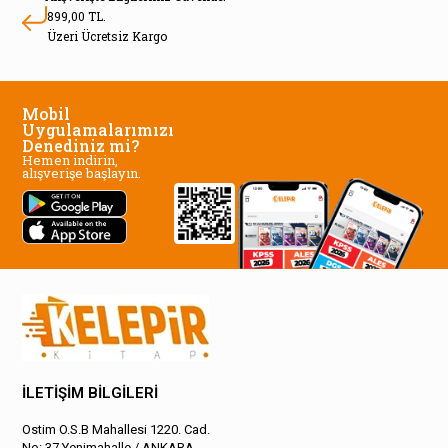
899,00 TL.
Üzeri Ücretsiz Kargo
Mobil
Uygulamalarımızı
Denediniz mi?
Hemen indirin,
alışverişe başlayın.
İLETİŞİM BİLGİLERİ
Ostim O.S.B Mahallesi 1220. Cad.
No: 37 Yenimahalle / ANKARA