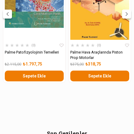
★
★
★
★
★
★
★
★
★
★
0
0
Palme Patofizyolojinin Temelleri
Palme Hava Araçlarında Piston
Prop Motorlar
₺1.797,75
₺318,75
₺2.115,00
₺375,00
Sepete Ekle
Sepete Ekle
Son Gezilenler