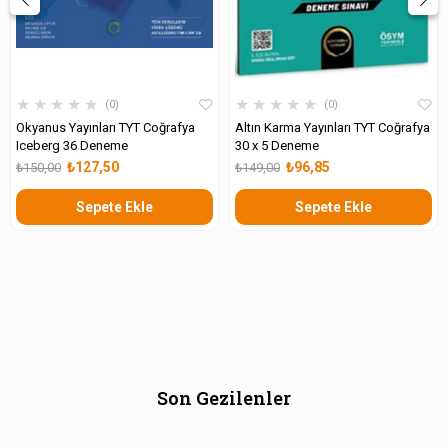
★
★
★
★
★
★
★
★
★
★
0
0
Okyanus Yayınları TYT Coğrafya
Altın Karma Yayınları TYT Coğrafya
Iceberg 36 Deneme
30 x 5 Deneme
₺127,50
₺96,85
₺150,00
₺149,00
Sepete Ekle
Sepete Ekle
Son Gezilenler