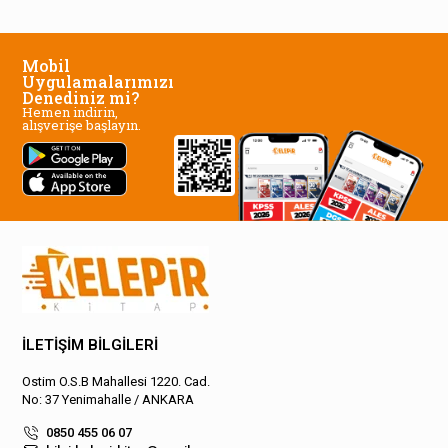
Mobil
Uygulamalarımızı
Denediniz mi?
Hemen indirin,
alışverişe başlayın.
İLETİŞİM BİLGİLERİ
Ostim O.S.B Mahallesi 1220. Cad.
No: 37 Yenimahalle / ANKARA
0850 455 06 07